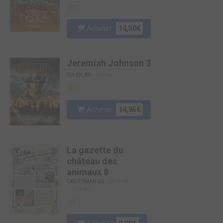
BD
Acheter
14,50€
Jeremiah Johnson 3
SOLEIL BD
/ SIMPLE
BD
Acheter
14,95€
La gazette du
château des
animaux 8
CASTERMAN BD
/ EDITION
JOURNAL
BD