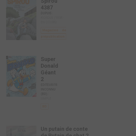
Spirou
4387
DUPUIS
/
KIOSQUE (1938 -
EN COURS)
Magazine de
prépublication
Super
Donald
Géant
2
EDITEUR FR
INCONNU
(BD)
/
SIMPLE
BD
Un putain de conte
de Putain de chat 2