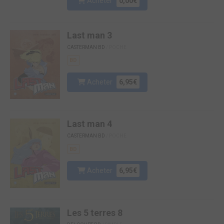
Acheter
0,00€
Last man 3
CASTERMAN BD
/ POCHE
BD
Acheter
6,95€
Last man 4
CASTERMAN BD
/ POCHE
BD
Acheter
6,95€
Les 5 terres 8