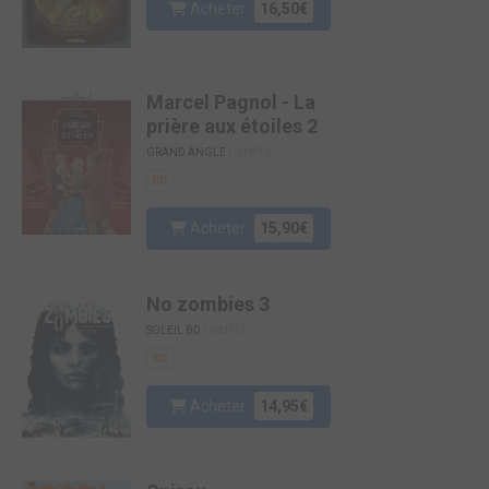
Acheter
16,50€
Marcel Pagnol - La
prière aux étoiles 2
GRAND ANGLE
/ SIMPLE
BD
Acheter
15,90€
No zombies 3
SOLEIL BD
/ SIMPLE
BD
Acheter
14,95€