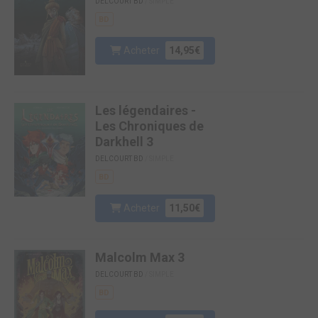
DELCOURT BD
/ SIMPLE
BD
Acheter
14,95€
Les légendaires -
Les Chroniques de
Darkhell 3
DELCOURT BD
/ SIMPLE
BD
Acheter
11,50€
Malcolm Max 3
DELCOURT BD
/ SIMPLE
BD