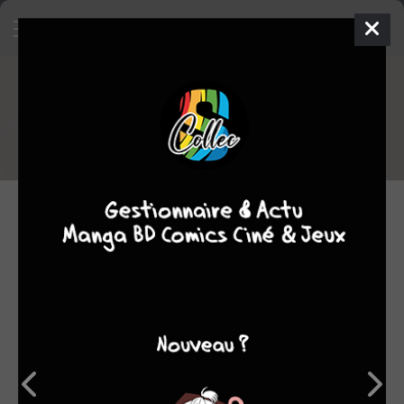
Sorties BD du 11/05/2022
Voici la liste des sorties BD du 11/05/2022
11.05.2022 06:00 par
damss
Manga
685 lectures
NOUVELLES SÉRIES
MERCREDI 11 MAI 2022
Albert Londres doit
disparaître 1
GLÉNAT BD
/ SIMPLE