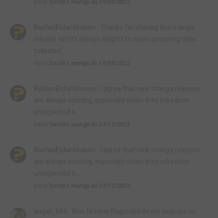
dans
Sorties manga du 19/09/2023
RuslanEldarkhanov :
Thanks for sharing this manga
release list! It's always helpful to have upcoming titles
collected...
dans
Sorties manga du 19/09/2023
RuslanEldarkhanov :
I agree that new manga releases
are always exciting, especially when they introduce
unexpected ti...
dans
Sorties manga du 07/12/2023
RuslanEldarkhanov :
I agree that new manga releases
are always exciting, especially when they introduce
unexpected ti...
dans
Sorties manga du 07/12/2023
angel_666 :
Non, la série Kagurabachi est toujours en