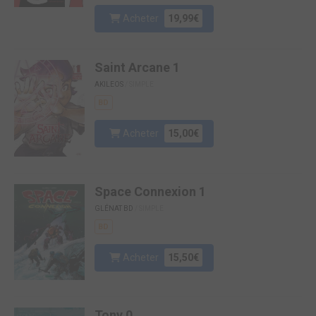
Acheter
19,99€
Saint Arcane 1
AKILEOS
/ SIMPLE
BD
Acheter
15,00€
Space Connexion 1
GLÉNAT BD
/ SIMPLE
BD
Acheter
15,50€
Tony 0