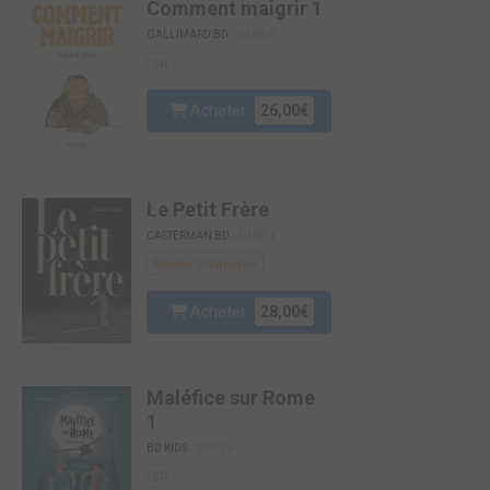
Comment maigrir 1
GALLIMARD BD
/ SIMPLE
BD
Acheter
26,00€
Le Petit Frère
CASTERMAN BD
/ SIMPLE
Roman Graphique
Acheter
28,00€
Maléfice sur Rome
1
BD KIDS
/ SIMPLE
BD