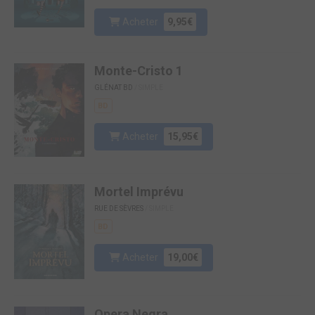
Acheter
9,95€
Monte-Cristo 1
GLÉNAT BD
/ SIMPLE
BD
Acheter
15,95€
Mortel Imprévu
RUE DE SÈVRES
/ SIMPLE
BD
Acheter
19,00€
Opera Negra