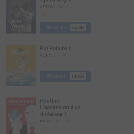
ACTES SUD
/ SIMPLE
BD
Acheter
25,00€
Pol Polaire 1
GLÉNAT BD
/ SIMPLE
BD
Acheter
10,95€
Poutine:
L'ascension d'un
dictateur 1
DELCOURT BD
/ SIMPLE
BD