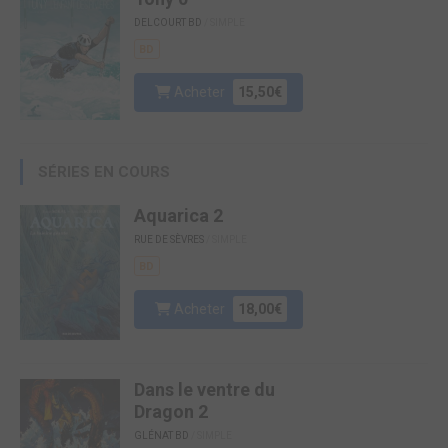
DELCOURT BD
/ SIMPLE
BD
Acheter
15,50€
SÉRIES EN COURS
Aquarica 2
RUE DE SÈVRES
/ SIMPLE
BD
Acheter
18,00€
Dans le ventre du
Dragon 2
GLÉNAT BD
/ SIMPLE