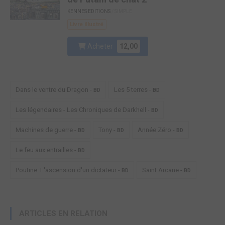
KENNES EDITIONS
/ SIMPLE
Livre illustré
Acheter
12,00
Dans le ventre du Dragon -
Les 5 terres -
BD
BD
Les légendaires - Les Chroniques de Darkhell -
BD
Machines de guerre -
Tony -
Année Zéro -
BD
BD
BD
Le feu aux entrailles -
BD
Poutine: L'ascension d'un dictateur -
Saint Arcane -
BD
BD
ARTICLES EN RELATION