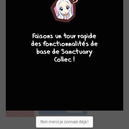
BD
Acheter
17,50€
9
8
9
8
Amours croisées 1
MARABULLES
/ SIMPLE
BD
Acheter
19,95€
Année Zéro 1
DELCOURT BD
/ SIMPLE
BD
Acheter
23,95€
Non merci je connais déjà !