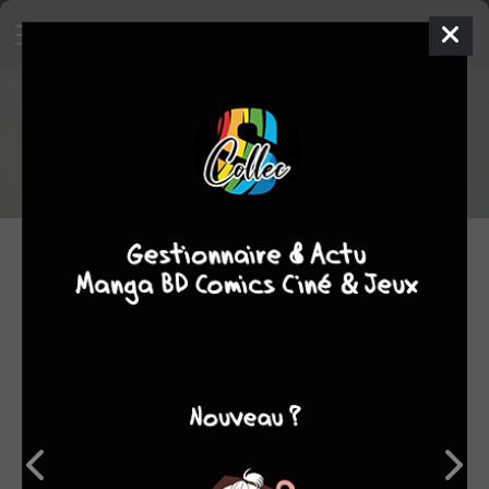
Sorties manga du 07/03/2023
Voici la liste des sorties manga du 07/03/2023
07.03.2023 06:00 par
Skeet
Manga
2201 lectures
NOUVELLES SÉRIES
MARDI 7 MARS 2023
Sleeping Dead 1
IDP
/ SIMPLE
Manga