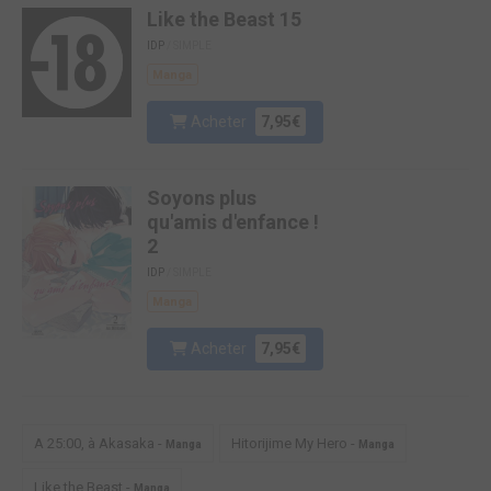
Like the Beast 15
IDP
/ SIMPLE
Manga
Acheter
7,95€
Soyons plus
qu'amis d'enfance !
2
IDP
/ SIMPLE
Manga
Acheter
7,95€
A 25:00, à Akasaka -
Hitorijime My Hero -
Manga
Manga
Like the Beast -
Manga