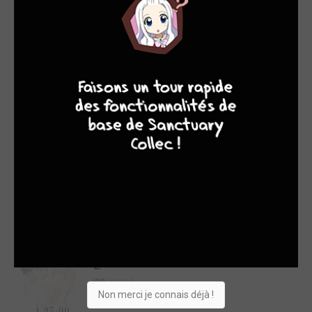
Acheter
7,95€
4
7
8
7
Soyons plus
qu'amis d'enfance !
1
IDP
/ SIMPLE
Manga
Acheter
7,95€
SÉRIES EN COURS
A 25:00, à Akasaka
2
IDP
/ SIMPLE
Non merci je connais déjà !
Manga