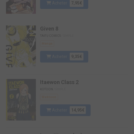
Acheter
7,95€
Given 8
TAIFU COMICS
/ SIMPLE
Manga
Acheter
9,35€
Itaewon Class 2
KOTOON
/ SIMPLE
Webtoon
Acheter
14,95€