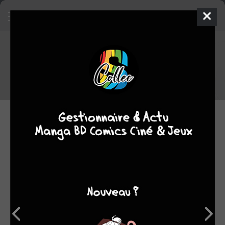
Sorties manga du 16/11/2023
Voici la liste des sorties manga du 16/11/2023
16.11.2023 06:00 par
Skeet
Manga
3006 lectures
SÉRIES EN COURS
JEUDI 16 NOVEMBRE 2023
À l’image de Mona
Lisa… 5
AKATA
/ SIMPLE