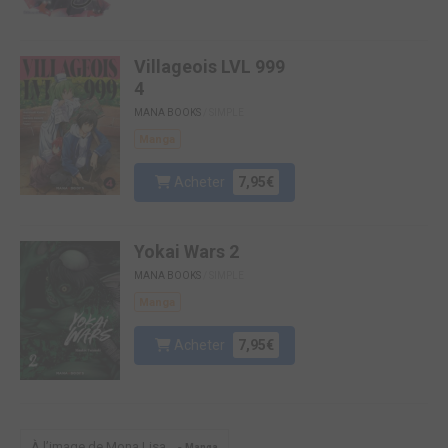
Villageois LVL 999
4
MANA BOOKS
/ SIMPLE
Manga
Acheter
7,95€
Yokai Wars 2
MANA BOOKS
/ SIMPLE
Manga
Acheter
7,95€
À l’image de Mona Lisa… -
Manga