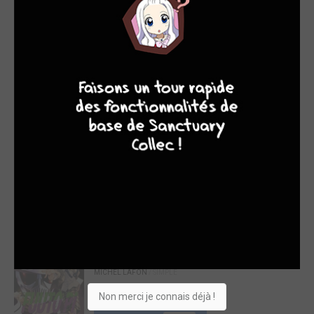
Manga
Acheter
8,20€
9
8
9
8
Bofuri : Je suis pas
venue ici pour
souffrir alors j'ai
tout mis en
défense ! 6
MANA BOOKS
/ SIMPLE
Manga
Acheter
7,95€
Fuuto PI 6
MICHEL LAFON
/ SIMPLE
Manga
Non merci je connais déjà !