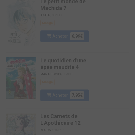
Le petit monde de
Machida 7
AKATA
/ SIMPLE
Manga
Acheter
6,99€
Le quotidien d'une
épée maudite 4
MANA BOOKS
/ SIMPLE
Manga
Acheter
7,95€
Les Carnets de
L'Apothicaire 12
KI-OON
/ SIMPLE