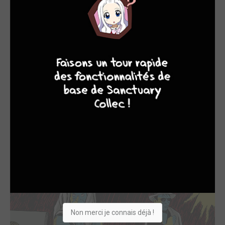
sans talent
,
Les fleurs rouges
...).
Les contes du caniveau
vous tente ?
4
7
8
7
Shopping list
Envie
Non merci je connais déjà !