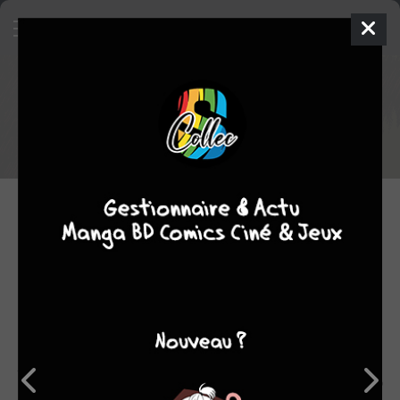
Les contes du caniveau de Tadao
TSUGE arrive en France
30.12.2023 10:20 par
Neginator
Nouvelle licence
2827 lectures
Les éditions
Cornelius
ont le plaisir d'annoncer l'arrivée en
février 2024 du tout premier titre de
Tadao TSUGE
à paraître
en France :
Les contes du caniveau
. Cet auteur dessinant
depuis les années 50 au Japon, signe ici un recueil d'histoires
parues au Japon entre 1969 et 1974. Abordant la société
japonaise d'après-guerre, ce one-shot comprendra une
postface écrite par son frère
Yoshiharu TSUGE
(
L'homme