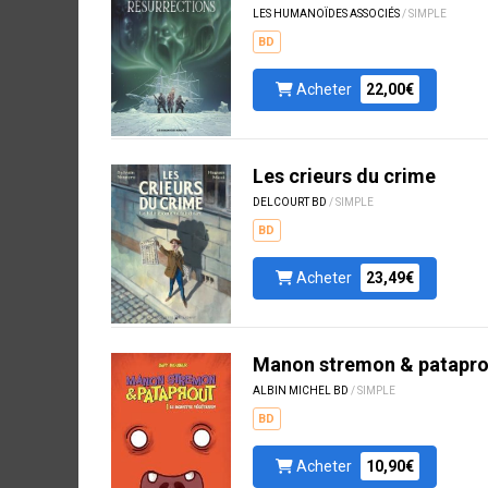
LES HUMANOÏDES ASSOCIÉS
/ SIMPLE
BD
Acheter
22,00€
Les crieurs du crime
DELCOURT BD
/ SIMPLE
BD
Acheter
23,49€
Manon stremon & patapro
ALBIN MICHEL BD
/ SIMPLE
BD
Acheter
10,90€