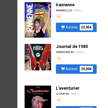
Iranienne
MARABULLES
/ SIMPLE
BD
Acheter
23,95€
Journal de 1985
SARBACANE BD
/ SIMPLE
BD
Acheter
29,00€
L'aventurier
GLÉNAT BD
/ SIMPLE
BD