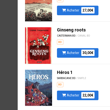
Acheter
27,00€
Ginseng roots
CASTERMAN BD
/ CANAL BD
BD
Acheter
30,00€
Héros 1
SARBACANE BD
/ SIMPLE
BD
Acheter
22,00€