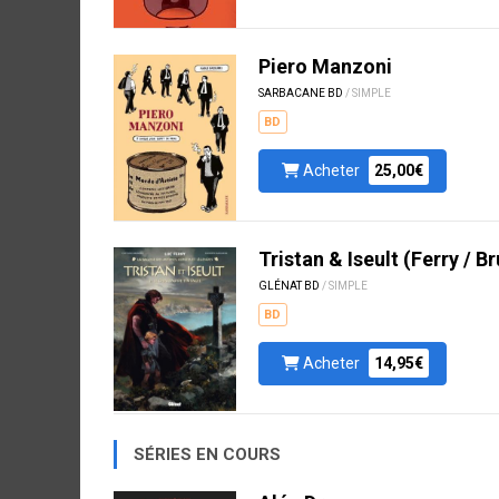
Piero Manzoni
SARBACANE BD
/ SIMPLE
BD
Acheter
25,00€
Tristan & Iseult (Ferry / B
GLÉNAT BD
/ SIMPLE
BD
Acheter
14,95€
SÉRIES EN COURS