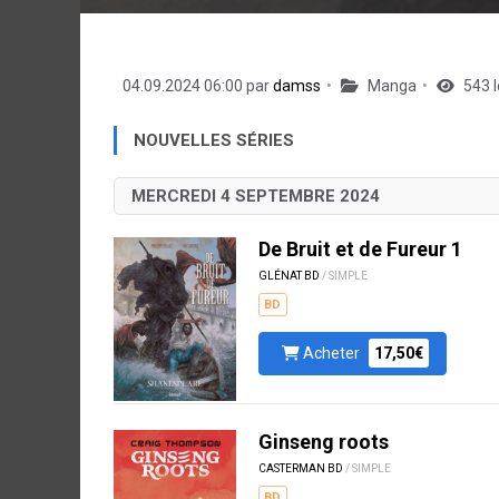
04.09.2024 06:00 par
damss
Manga
543 l
NOUVELLES SÉRIES
MERCREDI 4 SEPTEMBRE 2024
De Bruit et de Fureur 1
GLÉNAT BD
/ SIMPLE
BD
Acheter
17,50€
Ginseng roots
CASTERMAN BD
/ SIMPLE
BD