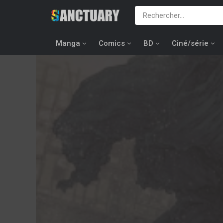
Manga
Comics
BD
Ciné/série