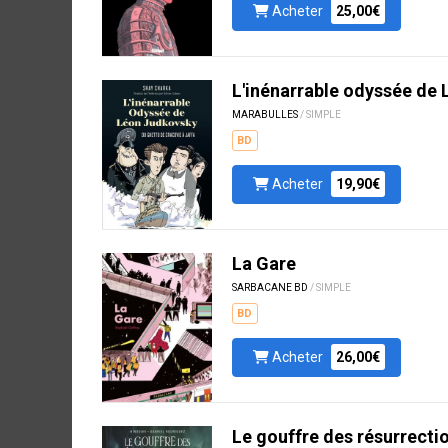
Acheter
25,00€
L'inénarrable odyssée de
MARABULLES
/ SIMPLE
BD
Acheter
19,90€
La Gare
SARBACANE BD
/ SIMPLE
BD
Acheter
26,00€
Le gouffre des résurrecti