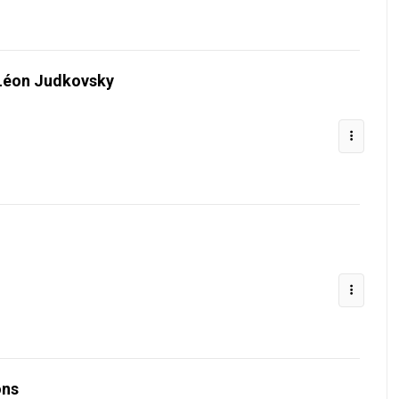
 Léon Judkovsky
ons