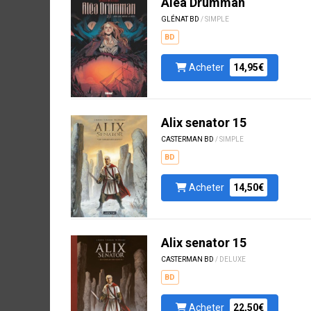
Aléa Drumman
GLÉNAT BD
/ SIMPLE
BD
Acheter
14,95€
Alix senator 15
CASTERMAN BD
/ SIMPLE
BD
Acheter
14,50€
Alix senator 15
CASTERMAN BD
/ DELUXE
BD
Acheter
22,50€