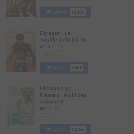
Acheter
12,95€
Egregor - Le
souffle de la foi 14
MEIAN
/ SIMPLE
Global manga
Acheter
6,95€
Hidamari ga
Kikoeru - Au fil des
saisons 3
IDP
/ LIMITÉE
Manga
Acheter
12,95€