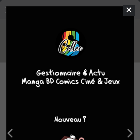
Sorties manga du 18/07/2025
Voici la liste des sorties manga du 18/07/2025
18.07.2025 06:00 par
Skeet
Manga
3748 lectures
NOUVELLES SÉRIES
VENDREDI 18 JUILLET 2025
Baki - Artbook 30e
anniversaire
MEIAN
/ SIMPLE