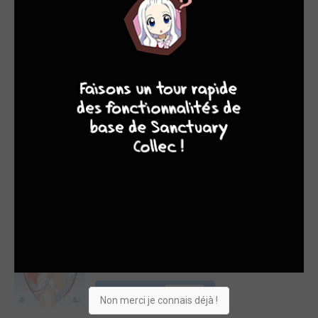
Artbook
Acheter
29,95€
9
8
9
8
Baki, Son of Ogre -
Hanma Baki 1
MEIAN
/ PERFECT
Manga
Acheter
12,95€
Juliet - Dream
comes true story 1
BLACK BOX
/ SIMPLE
Manga
Acheter
13,99€
Non merci je connais déjà !