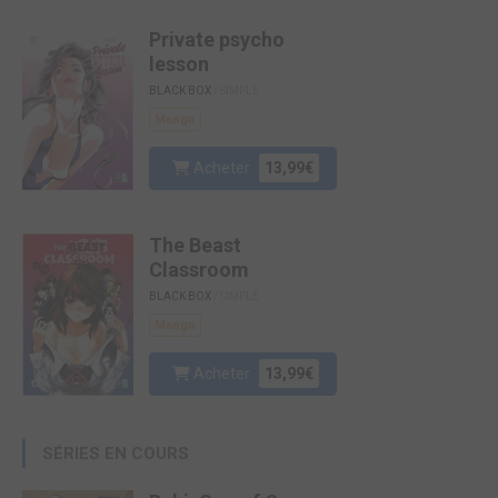
Private psycho
lesson
BLACK BOX
/ SIMPLE
Manga
Acheter
13,99€
The Beast
Classroom
BLACK BOX
/ SIMPLE
Manga
Acheter
13,99€
SÉRIES EN COURS