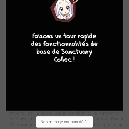
7
6
4
9
Acheter
29.95€
Extremity
STAFF
par Le Doc
mar. 12 mai 2026
0 commentaire
Comment réagir lorsque ce qui définit ta vie est brutalement
arraché ? Comment faire face à la disparition d'un être cher
? à la perte d'un membre ? Comment ne pas se laisser
emporter par la colère, par le tourbillon de la vengeance ?
Est-il seulement possible de pardonner pour aller de l'avant
Non merci je connais déjà !
? La maxi-série en 12 épisodes Extremity (publiée par Image