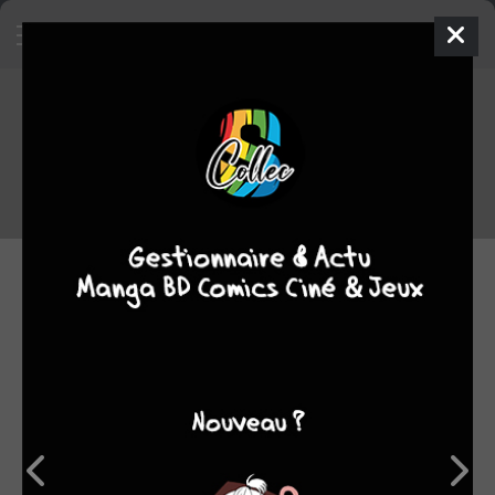
Les critiques Comics du staff -
semaine du 10/05/2026 au
17/05/2026
Voici un rappel des critiques des Comics lus par le staff cette
semaine.
17.05.2026 12:00 par
Skeet
Manga
105 lectures
Coups de coeur
Nouvelles séries
recommandées par le staff
8