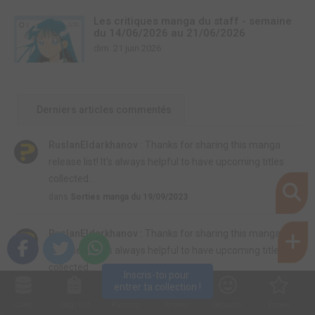
Les critiques manga du staff - semaine
du 14/06/2026 au 21/06/2026
dim. 21 juin 2026
Derniers articles commentés
RuslanEldarkhanov :
Thanks for sharing this manga
release list! It's always helpful to have upcoming titles
collected...
dans
Sorties manga du 19/09/2023
RuslanEldarkhanov :
Thanks for sharing this manga
release list! It's always helpful to have upcoming titles
collected...
Inscris-toi pour 
dans
Sorties manga du 19/09/2023
entrer ta collection !
Collec
Shop. list
Planning
Animes
Découvrir
Envies