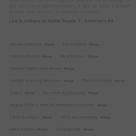
des rencontres fatidiques.Autant le dire, ce tome 4 accuse
un petit coup de mou. La sabreuse rencontre ...
Lire la critique de Battle Royale 3 - Enforcers #4
Gen aux pieds nus -
Ichi the Witch -
Manga
Manga
Shiba Inu Rooms -
Me & Roboco -
Manga
Manga
Kazuhiro Fujita's short stories -
Manga
Gaslight stray dog detectives -
Phantom Busters -
Manga
Manga
Deep 3 -
Aux côtés du Dieu-Loup -
Manga
Manga
Magical Buffs - L'éveil de l'enchanteur polyvalent -
Manga
L'Âme du dragon -
Witch and mercenary -
Manga
Manga
Isekai samurai -
The Bugle Call -
Manga
Manga