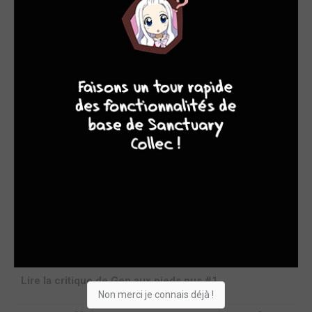
9
8
7
6
Acheter
13.9€
Gen aux pieds nus #1
STAFF
par juju
ven. 15 mai 2026
0 commentaire
Résumé éditeurHiroshima, 1945. Alors que le Japon
s’enfonce dans la guerre, le jeune Gen tente de continuer à
vivre malgré la faim, les bombardements et la violence
omniprésente. À travers son regard d’enfant, on découvre le
quotidien d’une famille rejetée pour ses idées pacifistes…
quelques mois avant que l’Histoire ne bascule
définitivement.1. Une œuvre qui dépasse largement le
mangaLire Gen aux...
Lire la critique de Gen aux pieds nus #1
Non merci je connais déjà !