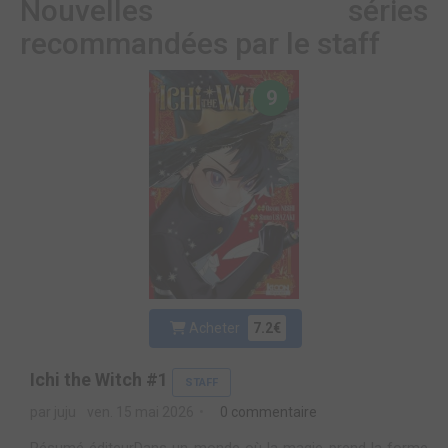
Nouvelles séries
recommandées par le staff
9
Acheter
7.2€
Ichi the Witch #1
STAFF
par juju
ven. 15 mai 2026
0 commentaire
Résumé éditeurDans un monde où la magie prend la forme