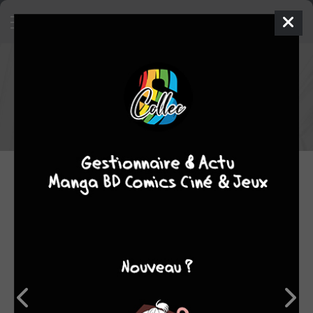
Les critiques manga du staff -
semaine du 10/05/2026 au
17/05/2026
Voici un rappel des critiques des manga lus par le staff cette
semaine.
17.05.2026 12:00 par
Skeet
Manga
2811 lectures
Coups de coeur
10