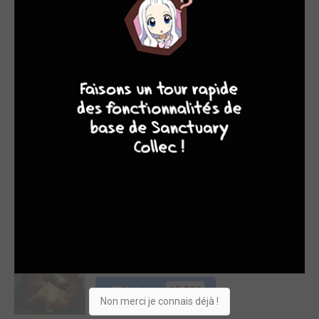
Acheter
15,95€
4
7
8
7
Terres
d'Ynuma
3
PULP'S BD
/
EDITION
EXCLUSIVE
PULP'S
BD
Wunderwaffen 27
SOLEIL BD
/ SIMPLE
BD
Acheter
15,50€
Non merci je connais déjà !