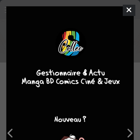
Sorties BD du 04/06/2026
Voici la liste des sorties BD du 04/06/2026
04.06.2026 06:00 par
damss
Manga
125 lectures
SÉRIES EN COURS
JEUDI 4 JUIN 2026
Terres d'Ynuma 3
SOLEIL BD
/ SIMPLE
BD