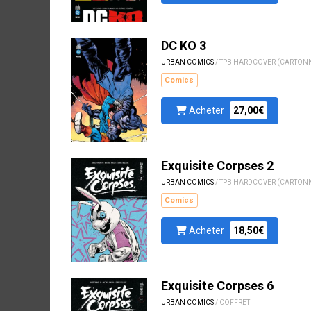
DC KO 3
URBAN COMICS
/ TPB HARDCOVER (CARTON
Comics
Acheter
27,00€
Exquisite Corpses 2
URBAN COMICS
/ TPB HARDCOVER (CARTON
Comics
Acheter
18,50€
Exquisite Corpses 6
URBAN COMICS
/ COFFRET