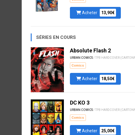
Acheter
13,90€
SÉRIES EN COURS
Absolute Flash 2
URBAN COMICS
/ TPB HARDCOVER (CARTON
Comics
Acheter
18,50€
DC KO 3
URBAN COMICS
/ TPB HARDCOVER (CARTON
Comics
Acheter
25,00€