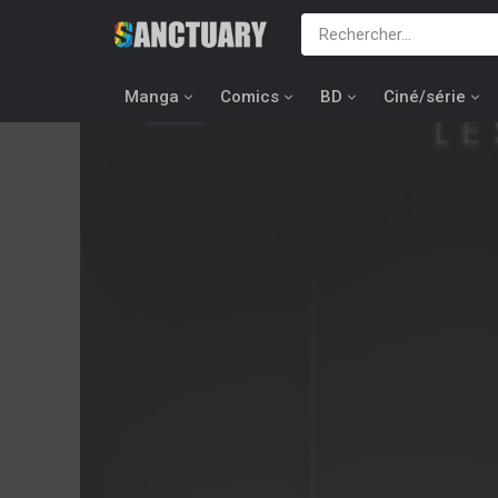
Manga
Comics
BD
Ciné/série