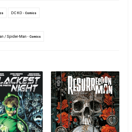
DC KO -
cs
Comics
n / Spider-Man -
Comics