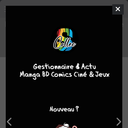
Les critiques BD du staff - semaine
du 22/06/2026 au 29/06/2026
Voici un rappel des critiques des BD lues par le staff cette
semaine.
29.06.2026 10:00 par
Skeet
Manga
231 lectures
Coups de coeur
10