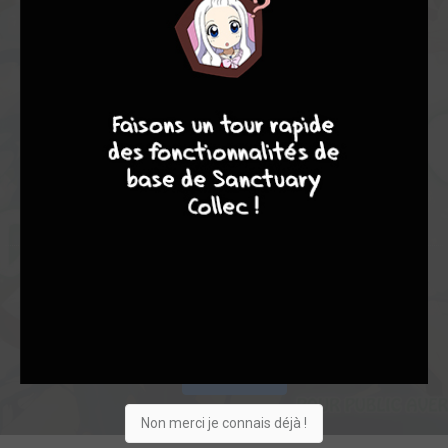
6,34
4,75
6,87
8
10
4
7
4
63
67
340
0
14
10
2679
Collection
Envie
Critique
★
★
★
★
★
★
★
★
★
★
Acheter
Non merci je connais déjà !