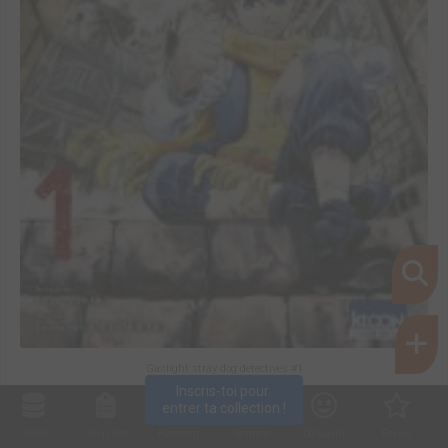
Gaslight stray dog detectives #1
Inscris-toi pour 
entrer ta collection !
Collec
Shop. list
Planning
Animes
Découvrir
Envies