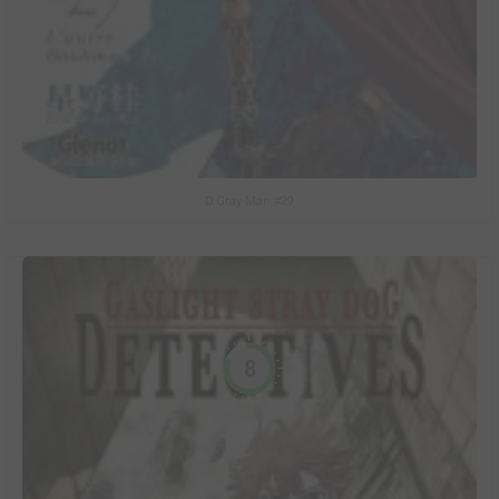
D.Gray-Man #29
8