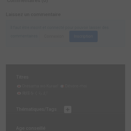
Commentaires (0)
Laissez un commentaire
Il faut être inscrit et connecté pour pouvoir laisser des
commentaires.
Connexion
Inscription
Titres
Oresama wo Kurae!
Dévore-moi
俺様をくらえ!
Thématiques/Tags
Age conseillé