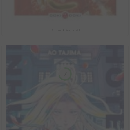
Cats and Dragon #3
7