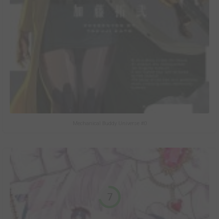
Mechanical Buddy Universe #0
7