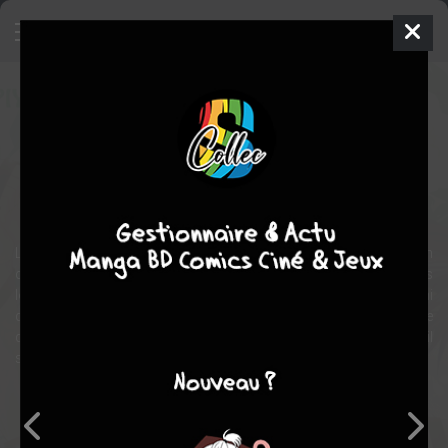
Dévore-moi
Manga
Yaoi
2008
Piyoko CHITOSE
Piyoko
CHITOSE
1
tome
COMPLÈTE
Ecole
romance
Homosexuel
Lorsqu’Asagami est entré dans la vie active, il a perdu de vue son
camarade Fubuki, alors un jeune homme timide et innocent. Mais
lors de leurs retrouvailles quelques années plus tard, Asagami
découvre que son ami a bien changé et que désormais il prend ce
qu’il désire sans hésiter… et dans le cas présent, c’est de lui qu’il
s’agit !!
Note globale
Les experts
Membres