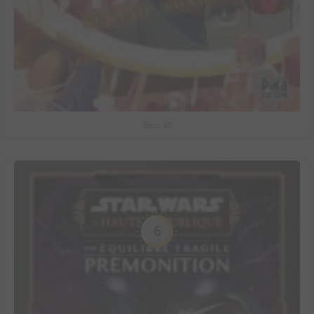
Bless #5
6