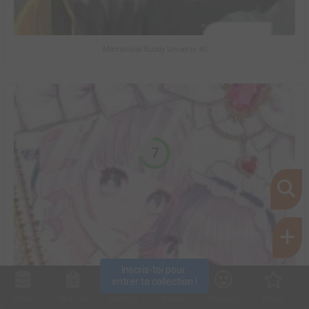
Mechanical Buddy Universe #0
7
Inscris-toi pour 
entrer ta collection !
Collec
Shop. list
Planning
Animes
Découvrir
Envies