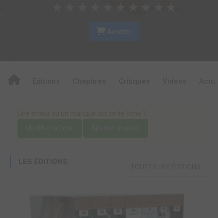
★
★
★
★
★
★
★
★
★
★
Acheter
Editions
Chapitres
Critiques
Videos
Actu
Une erreur ou un manque sur cette fiche ?
Modifier la fiche
Ajouter un objet
LES ÉDITIONS
TOUTES LES ÉDITIONS