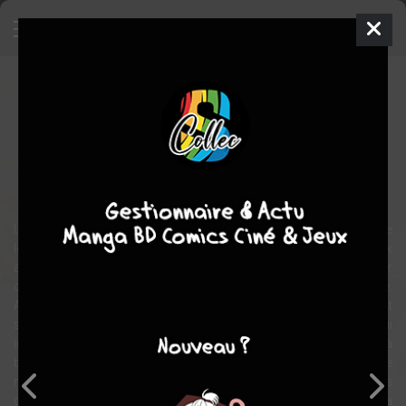
Orange
Manga
Shojo
2012
Ichigo TAKANO
Ichigo
TAKANO
7
tomes
COMPLÈTE
Tranche de vie
comédie
romance
Un matin, alors qu'elle se rend au lycée, Naho reçoit une drôle de
lettre… une lettre du futur ! La jeune femme qu'elle est devenue dix
ans plus tard, rongée par de nombreux remords, souhaite aider
celle qu'elle était autrefois à ne pas faire les mêmes erreurs qu'elle.
Aussi, elle a décrit, dans un long courrier, les évènements qui vont
se dérouler dans la vie de Naho lors des prochains mois, lui
indiquant même comment elle doit se comporter. Mais Naho, a
bien du mal à y croire, à cette histoire… Et de toute façon, elle
manque bien trop d'assurance en elle pour suivre certaines
directives indiquées dans ce curieux courrier. Pour le moment, la