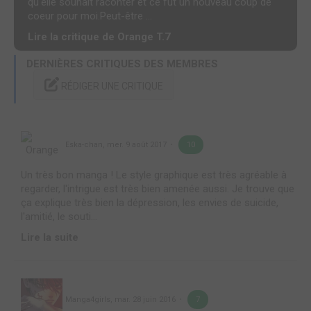
qu'elle souhait raconter et ce fut un nouveau coup de
coeur pour moi.Peut-être ...
Lire la critique de Orange T.7
DERNIÈRES CRITIQUES DES MEMBRES
RÉDIGER UNE CRITIQUE
Eska-chan
,
mer. 9 août 2017
10
Un très bon manga ! Le style graphique est très agréable à
regarder, l'intrigue est très bien amenée aussi. Je trouve que
ça explique très bien la dépression, les envies de suicide,
l'amitié, le souti...
Lire la suite
Manga4girls
,
mar. 28 juin 2016
7