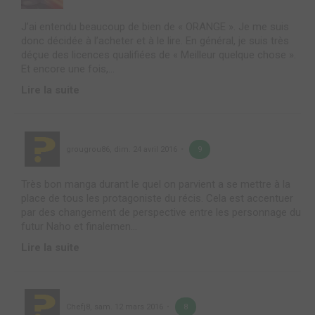
J’ai entendu beaucoup de bien de « ORANGE ». Je me suis
donc décidée à l’acheter et à le lire. En général, je suis très
déçue des licences qualifiées de « Meilleur quelque chose ».
Et encore une fois,...
Lire la suite
grougrou86
,
dim. 24 avril 2016
9
Très bon manga durant le quel on parvient a se mettre à la
place de tous les protagoniste du récis. Cela est accentuer
par des changement de perspective entre les personnage du
futur Naho et finalemen...
Lire la suite
Chefj8
,
sam. 12 mars 2016
8