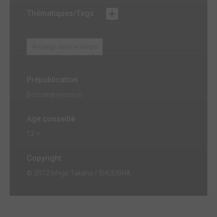
Thématiques/Tags
#voyage dans le temps
Prépublication
Betsuma
(SHUEISHA)
Age conseillé
12 +
Copyright
© 2012 Ichigo Takano / SHUEISHA