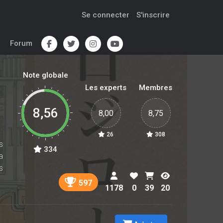
Se connecter
S'inscrire
Forum
Note globale
Les experts
Membres
8,56
8,00
8,75
26
308
s
334
a
s
597
1178
0
39
20