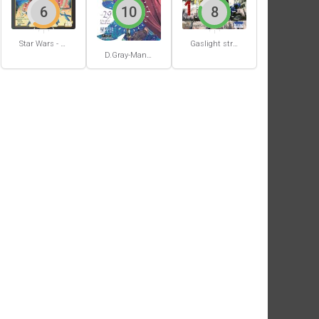
6
10
8
Star Wars - La Haute République - Un équilibre fragile
Gaslight stray dog detectives #1
D.Gray-Man #29