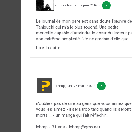
shirokaitos
,
jeu. 9 juin 2016
9
Le journal de mon père est sans doute l’œuvre de
Taniguchi qui m'a le plus touché. Une petite
merveille capable d'atteindre le cœur du lecteur p
son extrême simplicité. "Je ne gardais d'elle que ..
Lire la suite
lehmp
,
lun. 25 mai 1970
8
n'oubliez pas de dire au gens que vous aimez que
vous les aimez - il sera trop tard quand ils seront
morts ... - un manga qui fait réfléchir...
lehmp - 31 ans - lehmp@gmx.net