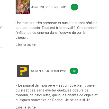
Jamaro91
,
ven. 9 sept. 2011
8
Une histoire très prenante et surtout autant réaliste
ar
que son dessin. Tout est très travaillé. On reconnaît
.
l'influence du cinéma dans l'oeuvre de par le
d&eac...
Lire la suite
Sciaphile
,
lun. 25 mai 1970
10
« Le journal de mon père » est un titre bien trouvé,
qui n’est pas sans éveiller quelques odeurs de
romarin, de ciboulette, quelques chants de cigale et
quelques souvenirs de Pagnol. Je ne sais si Jir...
Lire la suite