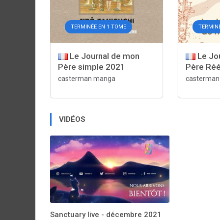
TERMINÉE EN 1 TOME
TERMINÉ
Le Journal de mon
Le Jo
Père simple 2021
Père Réé
casterman manga
casterma
VIDÉOS
Sanctuary live - décembre 2021