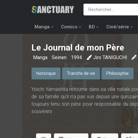
Manga
Comics
BD
Ciné/série
Le Journal de mon Père
Manga
Seinen
1994
Jiro TANIGUCHI
historique
Tranche de vie
Philosophie
Yoichi Yamashita retourne dans sa ville natale p
de sa famille qu’il n’a pas vus depuis une quinza
toujours tenu son père pour responsable du dép
souvenirs
qu’il garde de son enfance sont très flous, la veill