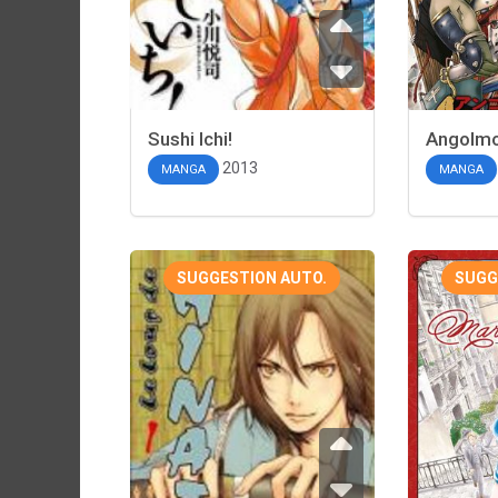
Sushi Ichi!
Angolmo
2013
MANGA
MANGA
SUGGESTION AUTO.
SUGG