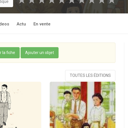
★
★
★
★
★
★
★
★
★
★
tique
deos
Actu
En vente
r la fiche
Ajouter un objet
TOUTES LES ÉDITIONS