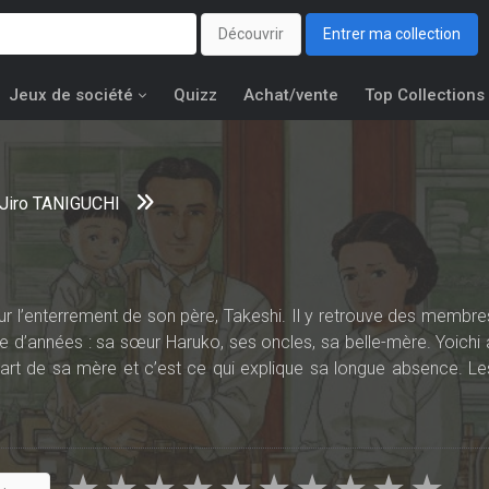
Découvrir
Entrer ma collection
Jeux de société
Quizz
Achat/vente
Top Collections
Jiro TANIGUCHI
our l’enterrement de son père, Takeshi. Il y retrouve des membre
ine d’années : sa sœur Haruko, ses oncles, sa belle-mère. Yoichi 
art de sa mère et c’est ce qui explique sa longue absence. Le
ée funèbre sera l’occasion de les raviver...