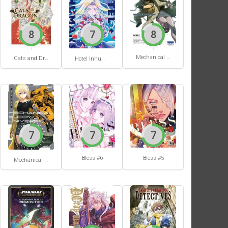
8
7
8
Mechanical Buddy Universe #1
Cats and Dragon #3
Hotel Inhumans #1
7
7
7
Bless #6
Bless #5
Mechanical Buddy Universe #0