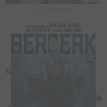
Gaslight stray dog detectives #1
8