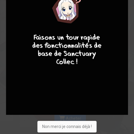
Les experts
Membres
6,34
5,33
6,67
8
9
8
7
6
33
39
201
0
27
21
4233
Collection
Envie
Critique
★
★
★
★
★
★
★
★
★
★
Acheter
Non merci je connais déjà !