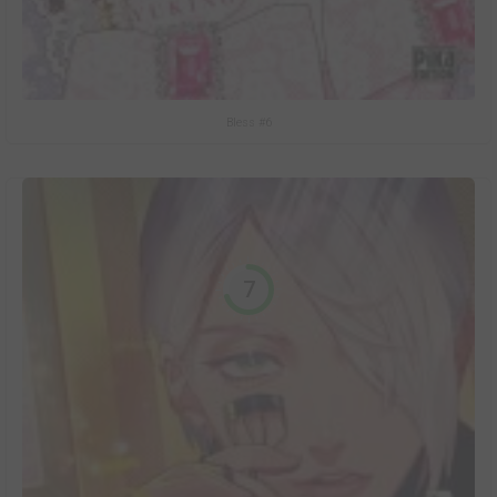
Bless #6
7