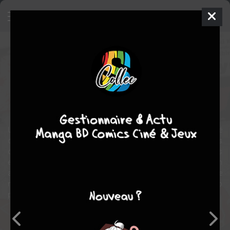
Buddy Spirits
Manga
Seinen
2012
GYUO
Yoshihiro KUROIWA
6
tomes
COMPLÈTE
action
SF
Une équipe spéciale de robots policiers nommée le SARF à été
créée pour régler tous les crimes liés aux machines et aux êtres
cybernétiques. Cette section rassemblant l’élite de l’élite, des
enquêteurs scientifiques aides par les cyberoïdes (homme en
armure) et des robots de combat nommés les BUDDY. Cette
nouvelle section est à l’essai et ne compte que trois BUDDY... Trop
peu pour la criminalité grandissante…
Note globale