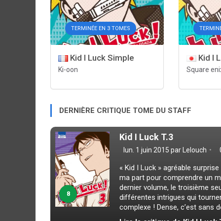
TERMINÉE EN 3 TOMES
TERMIN
Kid I Luck Simple
Kid I 
Ki-oon
Square eni
DERNIÈRE CRITIQUE TOME DU STAFF
Kid I Luck T.3
lun. 1 juin 2015 par
Lelouch
« Kid I Luck » agréable surprise
ma part pour comprendre un man
dernier volume, le troisième seul
8
différentes intrigues qui tourn
complexe ! Dense, c’est sans dou