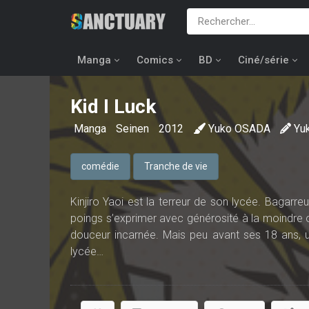
Manga
Comics
BD
Ciné/série
Kid I Luck
Manga
Seinen
2012
Yuko OSADA
Yu
comédie
Tranche de vie
Kinjiro Yaoi est la terreur de son lycée. Bagarreur
poings s’exprimer avec générosité à la moindre o
douceur incarnée. Mais peu avant ses 18 ans, un
lycée…
Traumatisée, elle n’a plus la force de retourn
monde extérieur… Kinjiro, de son côté, est rongé 