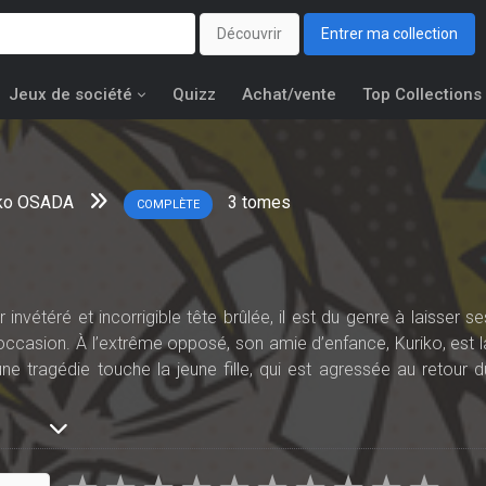
Découvrir
Entrer ma collection
Jeux de société
Quizz
Achat/vente
Top Collections
ko OSADA
3
tomes
COMPLÈTE
 invétéré et incorrigible tête brûlée, il est du genre à laisser se
ccasion. À l’extrême opposé, son amie d’enfance, Kuriko, est l
e tragédie touche la jeune fille, qui est agressée au retour d
er en cours et vit enfermée chez elle, complètement coupée d
par la culpabilité. Lui qui n’a pas été présent pour défendre so