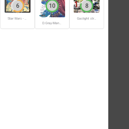
6
10
8
Star Wars - La Haute République - Un équilibre fragile
Gaslight stray dog detectives #1
D.Gray-Man #29