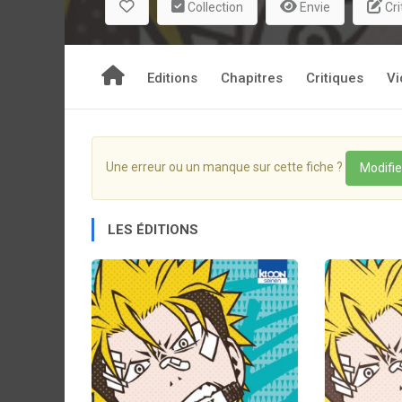
Collection
Envie
Cri
amie cherche inlassablement un moyen de la so
comiques professionnels qui faisaient le bonheur 
du rire et consacrera son existence à redonner le
Editions
Chapitres
Critiques
Vi
Mission loin d’être évidente pour notre voyou au 
Une erreur ou un manque sur cette fiche ?
Modifie
LES ÉDITIONS