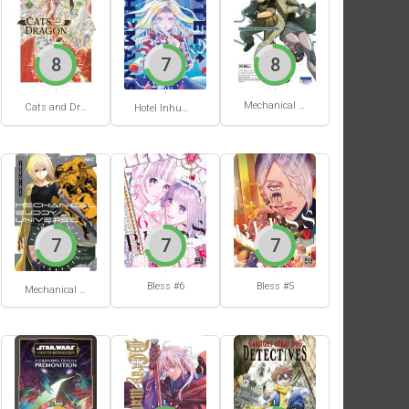
8
7
8
Mechanical Buddy Universe #1
Cats and Dragon #3
Hotel Inhumans #1
7
7
7
Bless #6
Bless #5
Mechanical Buddy Universe #0