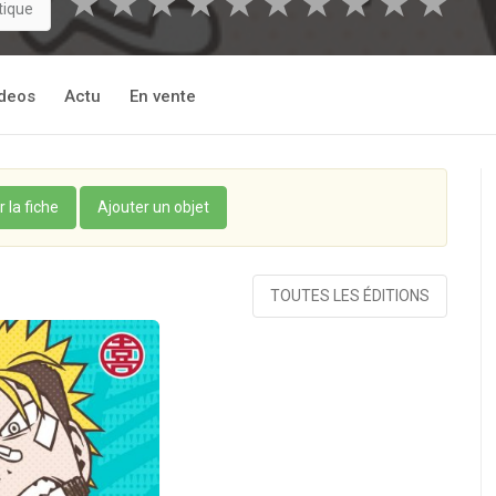
★
★
★
★
★
★
★
★
★
★
tique
rtir de sa déprime. Sa décision est prise : à l’image de ce
de Kuriko avant son agression, il deviendra lui aussi un champio
 sourire à son amie !
deos
Actu
En vente
grand cœur… qui est doté d’un sens de l’humour catastrophique !
r la fiche
Ajouter un objet
TOUTES LES ÉDITIONS