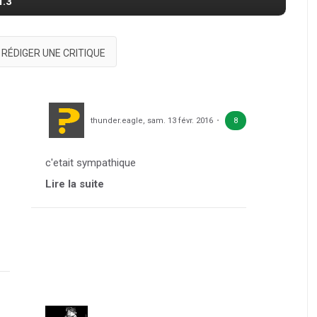
T.3
RÉDIGER UNE CRITIQUE
thunder.eagle
,
sam. 13 févr. 2016
8
c'etait sympathique
Lire la suite