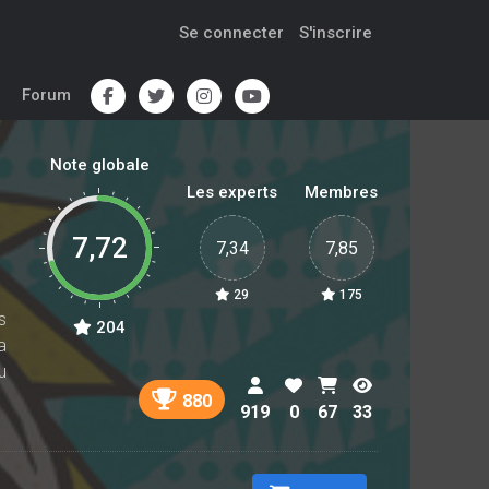
Se connecter
S'inscrire
Forum
Note globale
Les experts
Membres
7,72
7,34
7,85
29
175
s
204
a
u
880
919
0
67
33
u
n