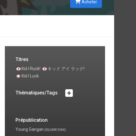
Acheter
s
n
Titres
Kid I Ruck!
キッド アイ ラック!
Kid I Luck
Thématiques/Tags
Prépublication
Young Gangan
(SQUARE ENIX)