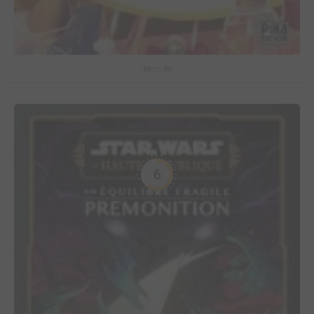
Bless #5
6