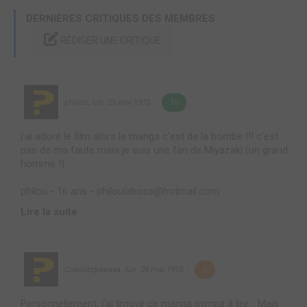
DERNIÈRES CRITIQUES DES MEMBRES
RÉDIGER UNE CRITIQUE
philou
,
lun. 25 mai 1970
10
j'ai adoré le film alors le manga c'est de la bombe !!! c'est
pas de ma faute mais je suis une fan de Miyazaki (un grand
homme !)
philou - 16 ans - philoulaboss@hotmail.com
Lire la suite
Cobolitzpawaaa
,
lun. 25 mai 1970
6
Personnellement, j'ai trouvé ce manga sympa à lire... Mais