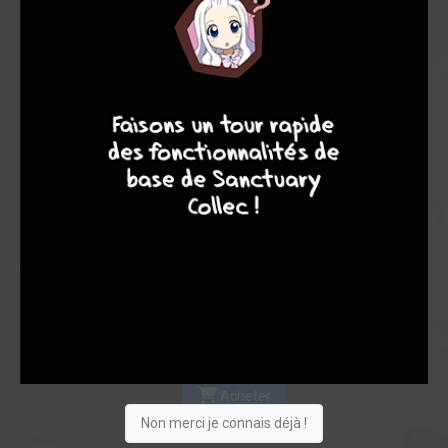
Les experts
Membres
8,45
8,50
8,43
7
8
8
10
6
70
76
363
0
22
15
2518
Collection
Envie
Critique
★
★
★
★
★
★
★
★
★
★
Acheter
Non merci je connais déjà !