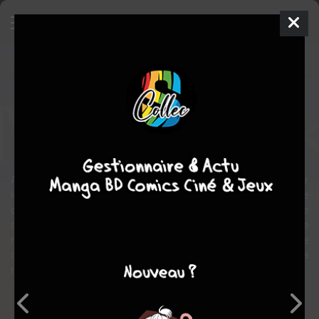
Princesse Mononoke
Anime comics
Seinen
1997
Hayao MIYAZAKI
Hayao MIYAZAKI
4
tomes
COMPLÈTE
aventure
fantastique
Ashitaka, jeune descendant de guerriers Emishi, est voué à devenir
le chef de son clan. Mais le destin en a voulu autrement : une
créature monstrueuse, le Tatarigami, se met à attaquer son village
sans raison apparente. Ashitaka parvient à vaincre la monstre
mais, touché par ce dernier, il est condamné à une mort aussi lente
que certaine. Obligé de quitter son village et les siens, il part à la
recherche d’un remède au mal qui le ronge...
Note globale