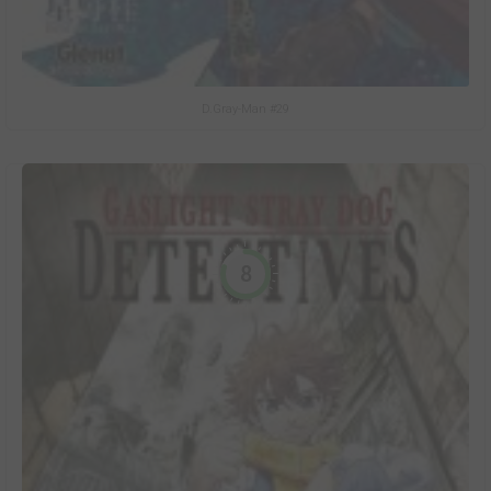
D.Gray-Man #29
8