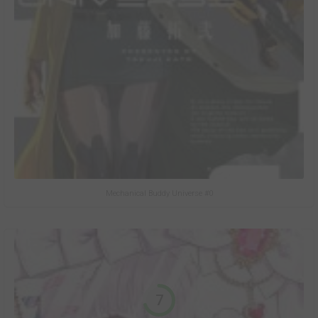
Mechanical Buddy Universe #0
7