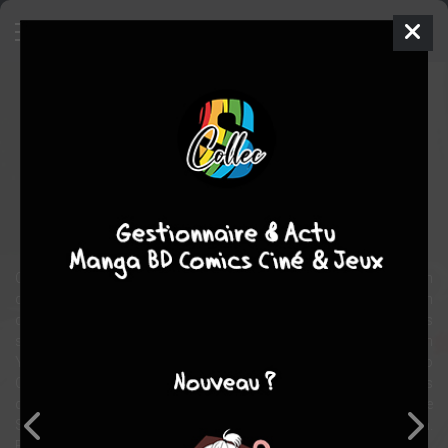
Le livre du film Princesse
Mononoke
Artbook
Inconnue
2000
Hayao MIYAZAKI
Hayao MIYAZAKI
fantastique
aventure
Ce livre comprend des dessins, des croquis et des images du film
qui racontent l'histoire de princesse Mononoké, un film
d'amination conçu, écrit et réalisé par Hayao Miyazaki. Les dessins
sont de Hayao Miyazaki assisté de cinq artistes : Jisan
Yamamoto, Naoya Tanaka, Yoji Takee, Satoshi Kuroda et Kazuo
Oga. Ce livre contient également des story-boards et des dessins
de Hayao Miyazaki ainsi que des croquis de Masashi Ando. Le
Studio Ghibli n'a pas utilisé certaines des illustrations dans le film.
Elles figurent néanmoins dans ce livre.