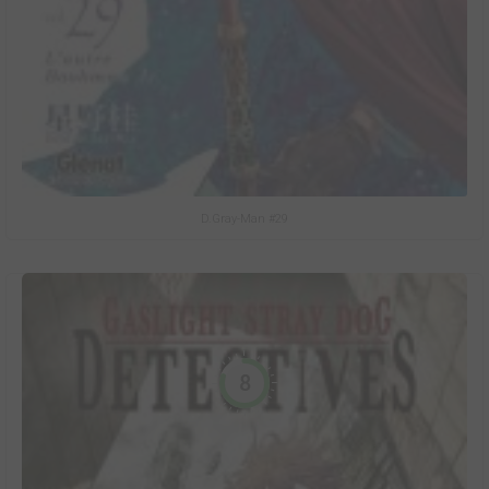
D.Gray-Man #29
8