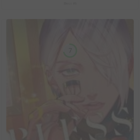
Bless #6
7