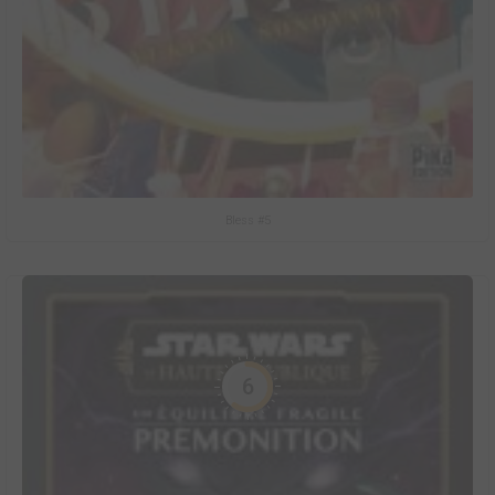
Bless #5
6