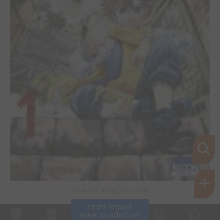
Gaslight stray dog detectives #1
Inscris-toi pour 
entrer ta collection !