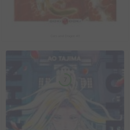
Cats and Dragon #3
7