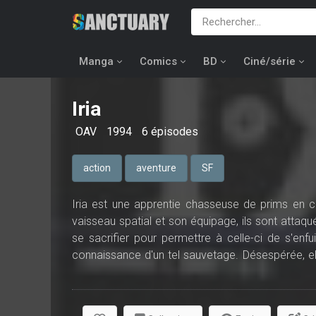
Manga
Comics
BD
Ciné/série
Iria
OAV
1994
6 épisodes
action
aventure
SF
Iria est une apprentie chasseuse de prims en c
vaisseau spatial et son équipage, ils sont attaqué
se sacrifier pour permettre à celle-ci de s'enfu
connaissance d'un tel sauvetage. Désespérée, ell
frère qu'ell croit vivant, et continuer sa lutte co
lui est il arrivé pour qu'il change autant et qu
Zeiram?...Iria, plus tout à fais seule, continue sa