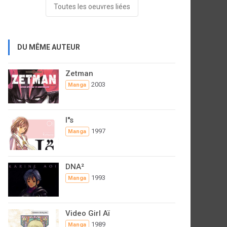
Toutes les oeuvres liées
DU MÊME AUTEUR
Zetman
2003
Manga
I''s
1997
Manga
DNA²
1993
Manga
Video Girl Aï
1989
Manga