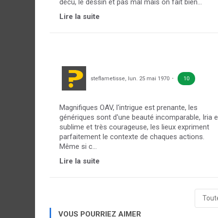
décu, le déssin et pas mal mais on fait bien...
Lire la suite
steflametisse
,
lun. 25 mai 1970
10
Magnifiques OAV, l'intrigue est prenante, les
génériques sont d'une beauté incomparable, Iria e
sublime et très courageuse, les lieux expriment
parfaitement le contexte de chaques actions.
Même si c...
Lire la suite
Toute
VOUS POURRIEZ AIMER