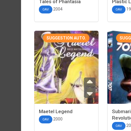
Tales of Phantasia
Plastic L
2004
19
OAV
OAV
SUGGESTION AUTO.
SUGG
Maetel Legend
Submari
Revoluti
2000
OAV
20
OAV