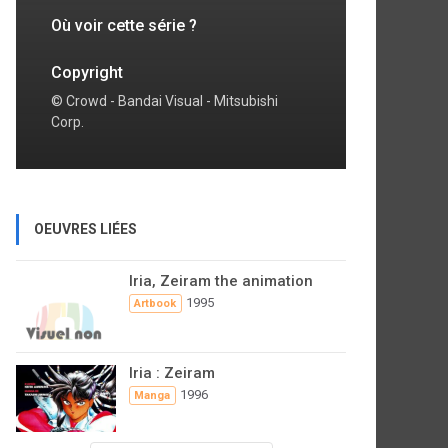
Où voir cette série ?
Copyright
© Crowd - Bandai Visual - Mitsubishi
Corp.
OEUVRES LIÉES
Iria, Zeiram the animation
1995
Artbook
Iria : Zeiram
1996
Manga