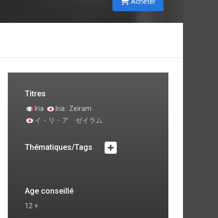
Acheter
Titres
Iria
Iria : Zeiram
イ・リ・ア ゼイラム
Thématiques/Tags
Age conseillé
12 +