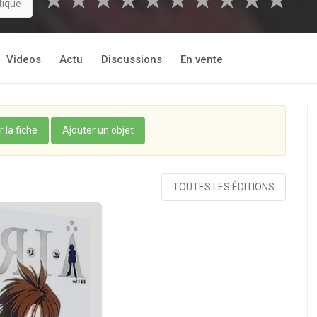
★
★
★
★
★
★
★
★
★
★
tique
Videos
Actu
Discussions
En vente
r la fiche
Ajouter un objet
TOUTES LES ÉDITIONS