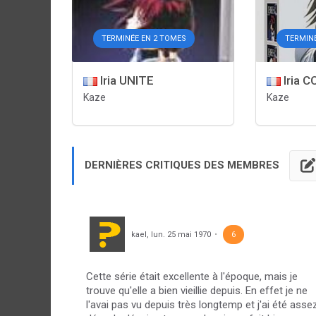
TERMINÉE EN 2 TOMES
TERMINÉ
Iria UNITE
Iria 
Kaze
Kaze
DERNIÈRES CRITIQUES DES MEMBRES
kael
,
lun. 25 mai 1970
6
Cette série était excellente à l'époque, mais je
trouve qu'elle a bien vieillie depuis. En effet je ne
l'avai pas vu depuis très longtemp et j'ai été asse