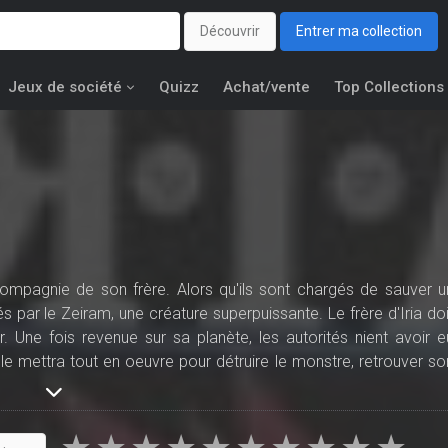
Découvrir
Entrer ma collection
Jeux de société
Quizz
Achat/vente
Top Collections
ompagnie de son frère. Alors qu'ils sont chargés de sauver u
s par le Zeiram, une créature superpuissante. Le frère d'Iria doi
ir. Une fois revenue sur sa planète, les autorités nient avoir e
e mettra tout en oeuvre pour détruire le monstre, retrouver so
ntre le Zeiram. Son frère est de retour mais est ce vraiment lui? Qu
elles sont ces nouvelles créatures qui travaillent aux cotés d
 quête avec l'espoir de retrouver ses amis perdus...