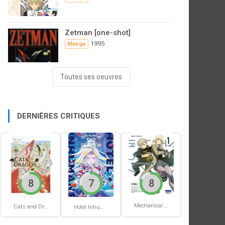
Zetman [one-shot]
1995
Manga
Toutes ses oeuvres
DERNIÈRES CRITIQUES
8
7
8
Mechanical Buddy Universe #1
Cats and Dragon #3
Hotel Inhumans #1