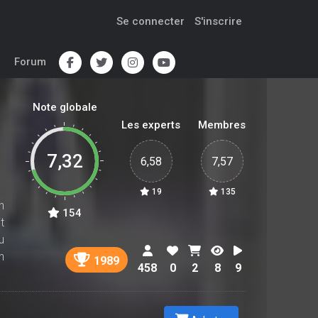
Se connecter
S'inscrire
Forum
Note globale
Les experts
Membres
7,32
6,58
7,57
19
135
n
154
t
u
n
1989
458
0
2
8
9
e
u