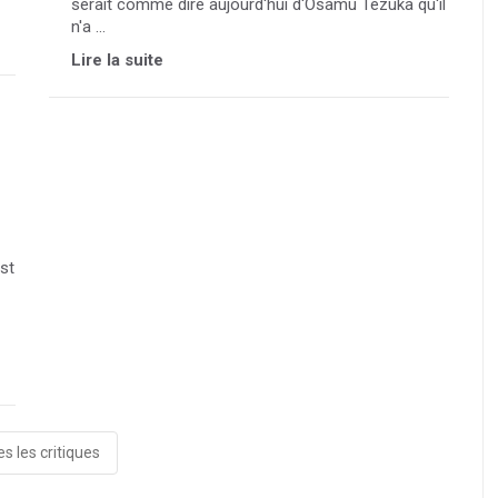
serait comme dire aujourd'hui d'Osamu Tezuka qu'il
n'a ...
Lire la suite
st
s les critiques