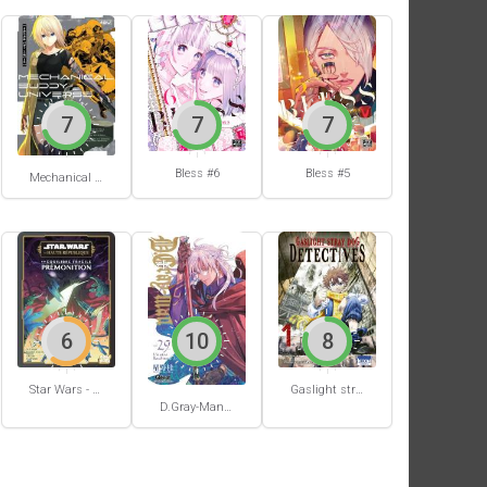
7
7
7
Bless #6
Bless #5
Mechanical Buddy Universe #0
6
10
8
Star Wars - La Haute République - Un équilibre fragile
Gaslight stray dog detectives #1
D.Gray-Man #29