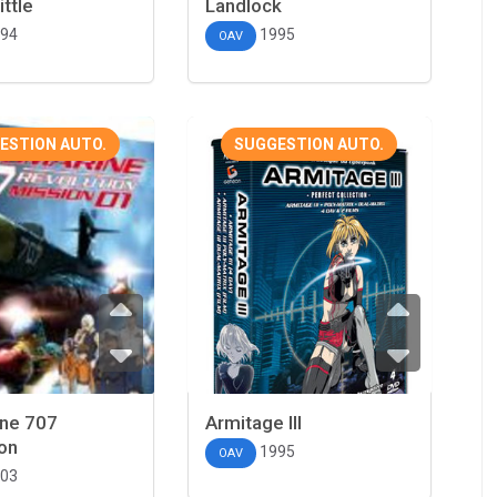
ittle
Landlock
94
1995
OAV
ESTION AUTO.
SUGGESTION AUTO.
ne 707
Armitage III
on
1995
OAV
03