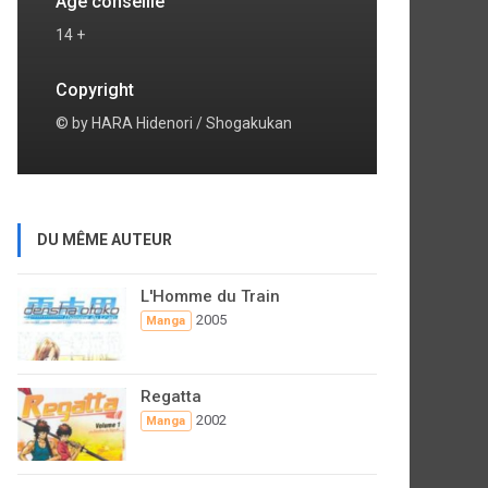
Age conseillé
14 +
Copyright
© by HARA Hidenori / Shogakukan
DU MÊME AUTEUR
L'Homme du Train
2005
Manga
Regatta
2002
Manga