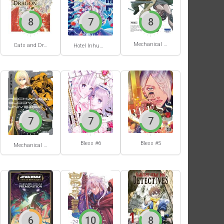
8
7
8
Mechanical Buddy Universe #1
Cats and Dragon #3
Hotel Inhumans #1
7
7
7
Bless #6
Bless #5
Mechanical Buddy Universe #0
6
10
8