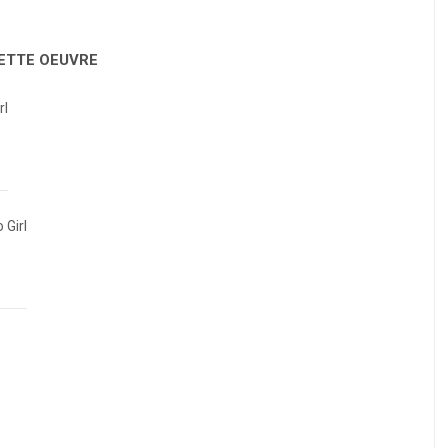
CETTE OEUVRE
rl
 Girl