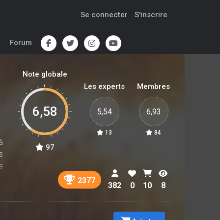
Se connecter
S'inscrire
Forum
Note globale
Les experts
Membres
6,58
5,54
6,93
13
84
à
97
s
e
2377
382
0
10
8