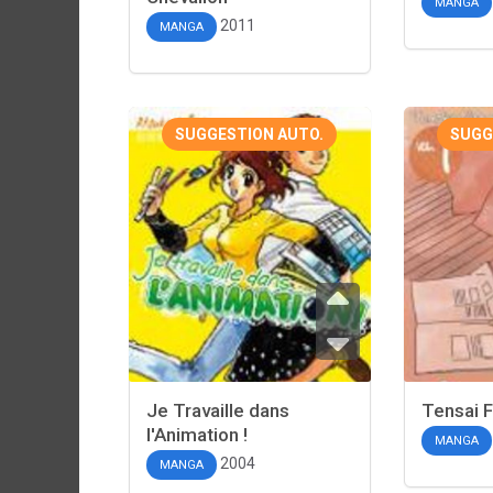
MANGA
2011
MANGA
SUGGESTION AUTO.
SUGG
Je Travaille dans
Tensai 
l'Animation !
MANGA
2004
MANGA