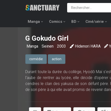
Manga
Comics
BD
Ciné/série
G Gokudo Girl
Manga
Seinen
2003
Hidenori HARA
comédie
action
Durant toute la durée du collège, Hyodô Maï s’est
l’aube de rentrer au lycée, elle décide d’opérer
cendres le clan des yakusa de son défunt père.
de son père à qui elle avait promis de revenir dans