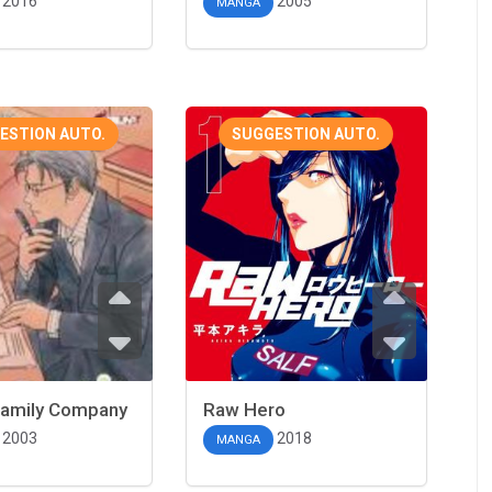
2016
2005
MANGA
ESTION AUTO.
SUGGESTION AUTO.
Family Company
Raw Hero
2003
2018
MANGA