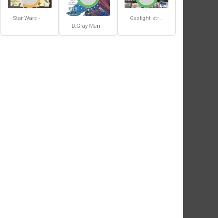
Star Wars - La Haute République - Un équilibre fragile
Gaslight stray dog detectives #1
D.Gray-Man #29