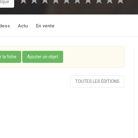
★
★
★
★
★
★
★
★
★
★
tique
deos
Actu
En vente
r la fiche
Ajouter un objet
TOUTES LES ÉDITIONS