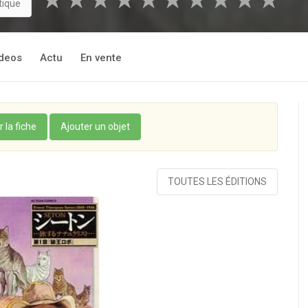
★
★
★
★
★
★
★
★
★
★
tique
deos
Actu
En vente
r la fiche
Ajouter un objet
TOUTES LES ÉDITIONS