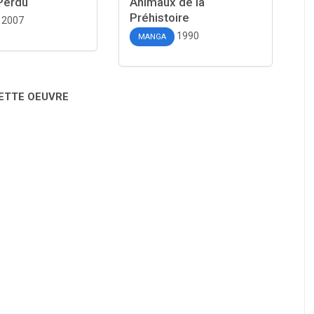
Perdu
Animaux de la
Préhistoire
2007
1990
MANGA
CETTE OEUVRE