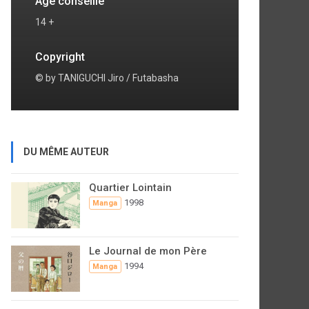
Age conseillé
14 +
Copyright
© by TANIGUCHI Jiro / Futabasha
DU MÊME AUTEUR
Quartier Lointain
1998
Manga
Le Journal de mon Père
1994
Manga