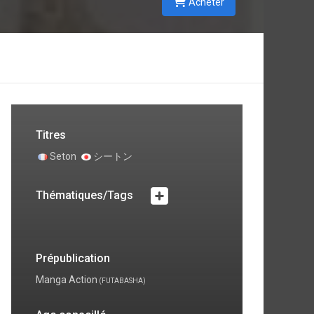
Acheter
Titres
Seton
シートン
Thématiques/Tags
Prépublication
Manga Action
(FUTABASHA)