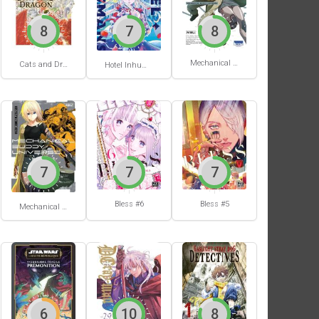
8
7
8
Mechanical Buddy Universe #1
Cats and Dragon #3
Hotel Inhumans #1
7
7
7
Bless #6
Bless #5
Mechanical Buddy Universe #0
6
10
8