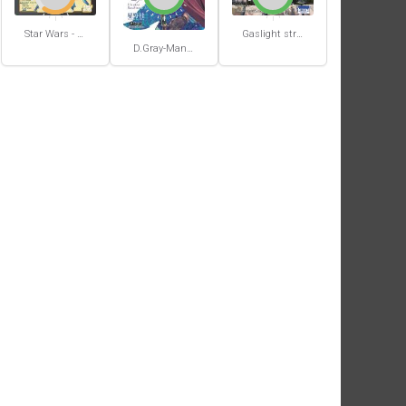
Star Wars - La Haute République - Un équilibre fragile
Gaslight stray dog detectives #1
D.Gray-Man #29