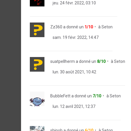
jeu. 24 févr. 2022, 03:10
Zz360
a donné un
1/10
à
Seton
sam. 19 févr. 2022, 14:47
suatpellherm
a donné un
8/10
à
Seton
lun. 30 août 2021, 10:42
BubbleFett
a donné un
7/10
à
Seton
lun. 12 avril 2021, 12:37
shinob
a donné un
6/10
à
Seton