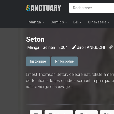
Manga
Comics
BD
Ciné/série
Seton
Manga
Seinen
2004
Jiro TANIGUCHI
historique
Philosophie
Ernest Thomson Seton, célèbre naturaliste améric
de terrifiants loups cendrés semant la panique p
nature vierge et sauvage...