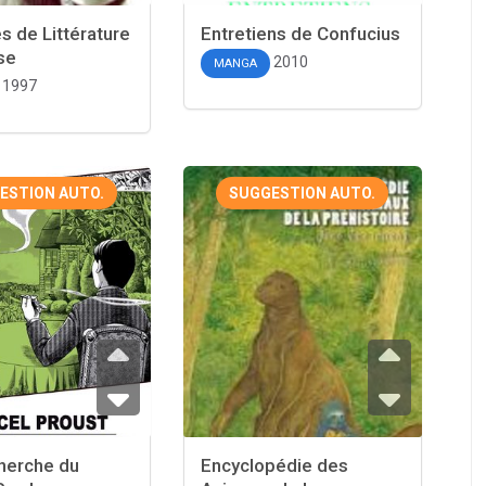
s de Littérature
Entretiens de Confucius
se
2010
MANGA
1997
ESTION AUTO.
SUGGESTION AUTO.
herche du
Encyclopédie des