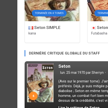
TERMINÉE EN 4 TOMES
TERMIN
Seton SIMPLE
Seton
kana
Futabasha
DERNIÈRE CRITIQUE GLOBALE DU STAFF
Seton
lun. 25 mai 1970 par
Sherryn
(Avis sur le premier tome). J'a
préférés. Déjà, je suis mitigée 
diabolise ; Seton en même temps
homme, un combat fort bien men
6
dessus de la crédibilité, c'est vr
Lire la critique de Seton