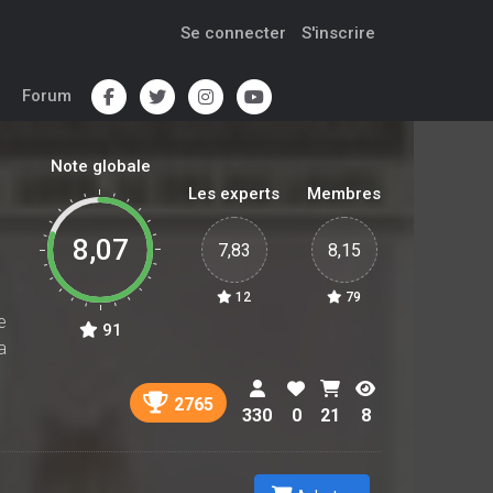
Se connecter
S'inscrire
Forum
Note globale
Les experts
Membres
8,07
7,83
8,15
12
79
e
91
a
2765
330
0
21
8