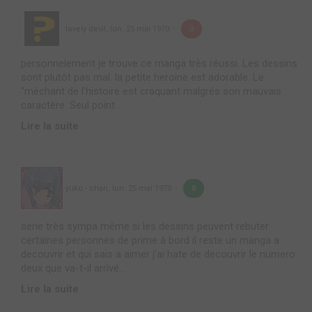
lovely devil
,
lun. 25 mai 1970
0
personnelement je trouve ce manga très réussi. Les dessins
sont plutôt pas mal. la petite heroine est adorable. Le
"méchant de l'histoire est craquant malgrés son mauvais
caractère. Seul point...
Lire la suite
yuko - chan
,
lun. 25 mai 1970
8
serie très sympa même si les dessins peuvent rebuter
certaines personnes de prime à bord il reste un manga a
decouvrir et qui sais a aimer j'ai hate de decouvrir le numero
deux que va-t-il arrivé...
Lire la suite