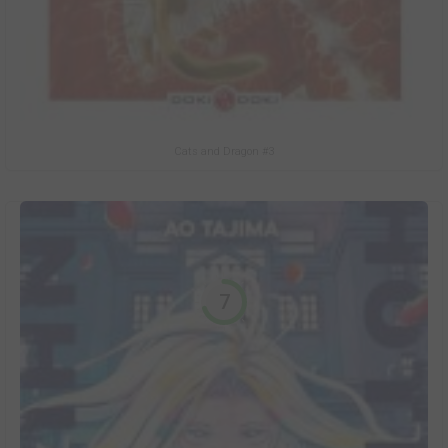
Cats and Dragon #3
7