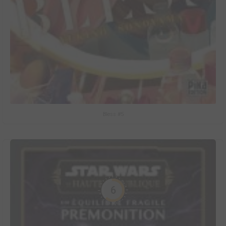
Bless #5
6