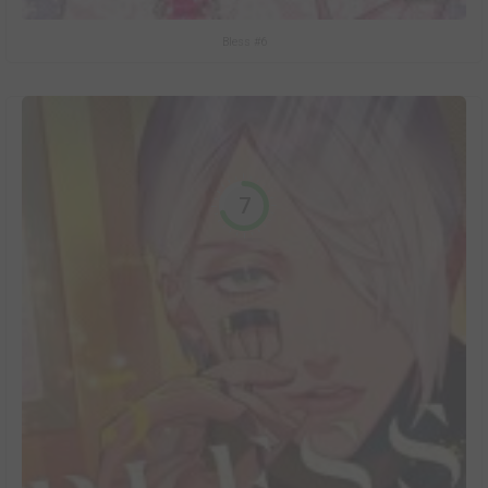
Bless #6
7