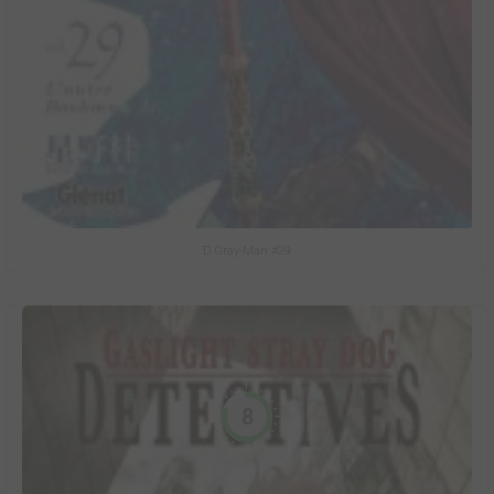
D.Gray-Man #29
8