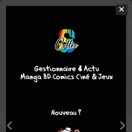
Lovely Devil
Manga
Shojo
1999
Mitsuba TAKANASHI
Mitsuba TAKANASHI
11
tomes
COMPLÈTE
Tranche de vie
Ecole
drame
comédie
romance
La sémillante Kayano a 16 ans. Un jour, elle envoie une lettre au
jeune homme de ses rêves, dans laquelle elle lui avoue ses
sentiments. Mais elle se trompe de destinataire et sa missive
atterrit entre les mains d’un autre, Takeru, le fils mystérieux et
fascinant du proviseur de son lycée. Et pour tout arranger, les
parents des deux adolescents leur réservent une petite surprise...