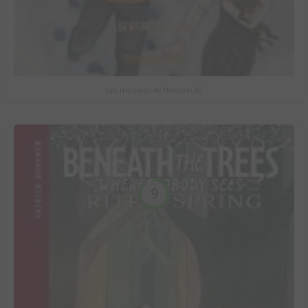
Les mystères de Hobtown #2
9