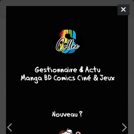
X-Men - X-Infernus
Comics
2009
Giuseppe CAMUNCOLI
C.b.
CEBULSKI
4
tomes
COMPLÈTE
Comics / Super Heros
Magie est de retour et elle a pour mission de trouver les artefacts
mystiques qui lui rendront son âme !Seule, Illyana n'a aucune
chance face à Witchfire et aux plus puissants démons de l'univers
Marvel.
Son frère, Colossus, et les X-Men vont donc la soutenir dans son
combat.
Note globale
Les experts
Membres