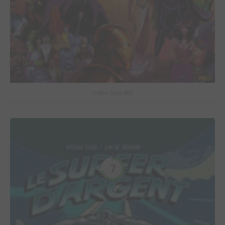
X-Men Extra #62
7