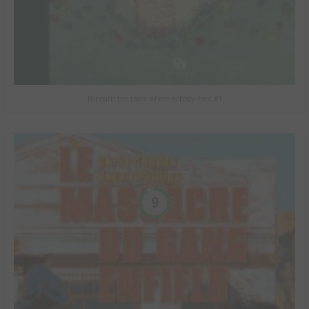
Beneath the trees where nobody sees #1
9