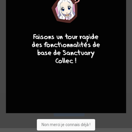
8,02
10,00
7,80
7
9
8
9
1
10
11
120
0
2
4
975
Collection
Envie
Critique
★
★
★
★
★
★
★
★
★
★
Acheter
Non merci je connais déjà !