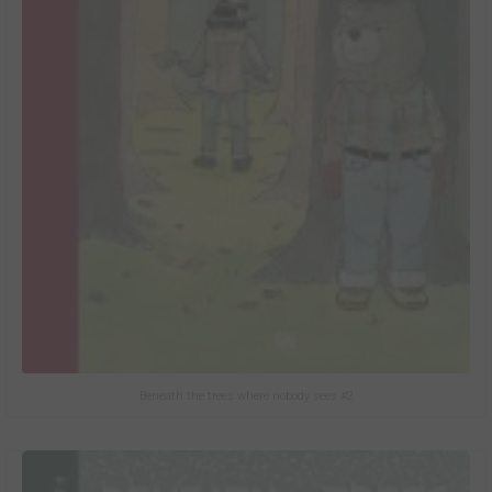
Beneath the trees where nobody sees #2