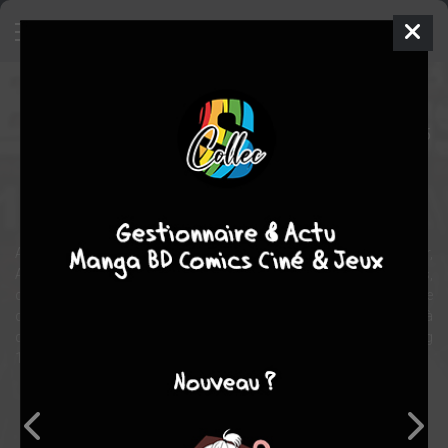
Anita Bomba
BD
1994
Edith
CATMALOU
5
COMPLÈTE
tomes
fantastique
Après quelques années passées au vert à cultiver son potager,
Anita Bomba repointe sa trombine. Overdose de courgettes,
carottes et potirons... Gnnnargl, il fallait que ça cesse! Plus armée
que jamais, la terrorisante rouquine refait surface, déterminée à
dégoter les bons plans aux côtés de son insupportable robot Sig
14.
Note globale
Les experts
Membres