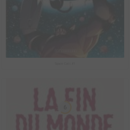
Space Cats #1
6