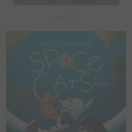
Maison Croâ Croâ
6