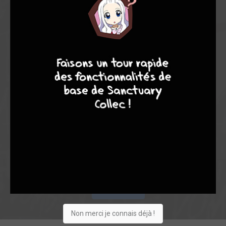
8,15
8,00
8,17
8
7
9
8
1
18
19
149
0
14
6
1018
Collection
Envie
Critique
★
★
★
★
★
★
★
★
★
★
Acheter
Non merci je connais déjà !