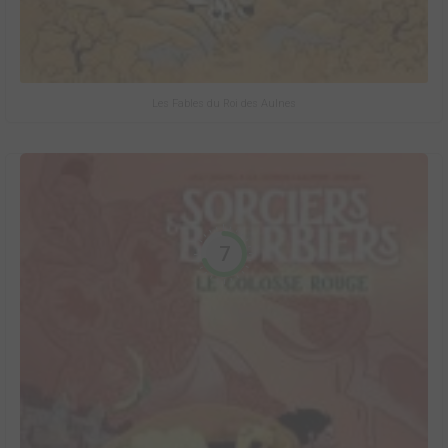
Les Fables du Roi des Aulnes
7