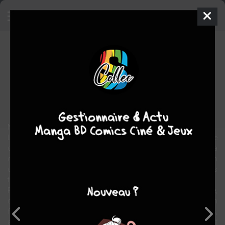
La ballade de Hambone
BD
2009
Leila MARZOCCHI
IGORT
2
tomes
EN COURS
Tranche de vie
Nous sommes dans le comté du Mississippi, dans les années 20.
La petite ville de Hazelhurst comprend 2027 âmes et un vague
chien pelé. Cette ville suinte le blues. Le long du Mississippi, la
dépression rythme la vie de tous les jours, aussi douce qu’un coup
de pied au cul. Ce n’est pas par hasard que quelques années plus
tôt, le grand bluesman Robert Johnson y est né.
Par une chaude journée de juin, poussiéreuse, moite, odorante,
deux individus inquiétants débarquent de la camionnette d’un
fossoyeur : Bull Rockwell et Elmer Turpin. À individus louches,
affaires louches. Leur présence n’est pas due au hasard. Ils ont