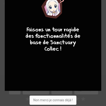
rendez-vous avec Mister Black… Pour un règlement de compte.
Note globale
Les experts
Membres
8
9
8
7
-
-
0
0
0
5
0
1
3
12903
Collection
Envie
Critique
★
★
★
★
★
★
★
★
★
★
Non merci je connais déjà !