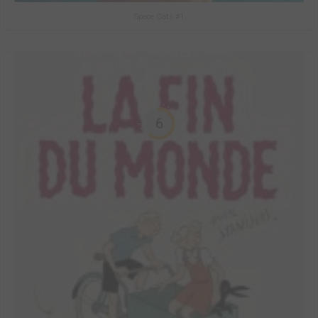
Space Cats #1
6