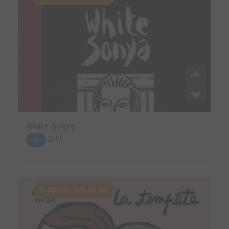
White Sonya
2000
BD
SUGGESTION AUTO.