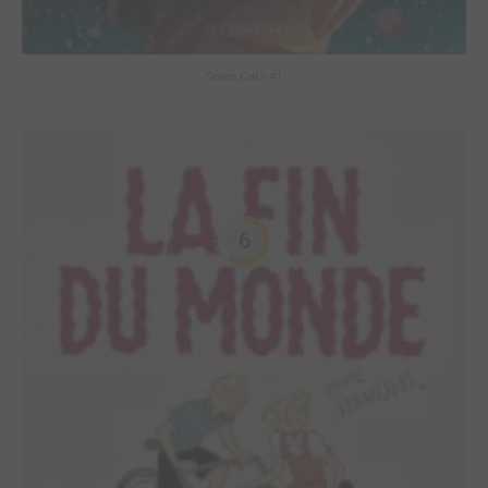
Space Cats #1
6