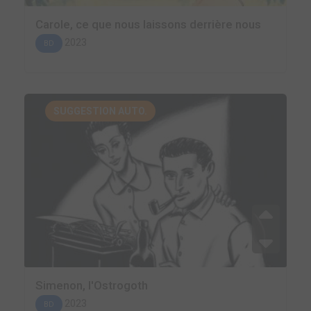
Carole, ce que nous laissons derrière nous
2023
BD
SUGGESTION AUTO.
Simenon, l'Ostrogoth
2023
BD