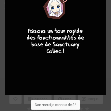
Futuropolis, cette librairie transformée en une maison d’édition
devenue le creuset de toute la bande dessinée d’aujourd’hui.
Note globale
7
6
4
9
Les experts
Membres
-
-
0
0
0
12
0
0
3
8725
Collection
Envie
Critique
Non merci je connais déjà !
★
★
★
★
★
★
★
★
★
★