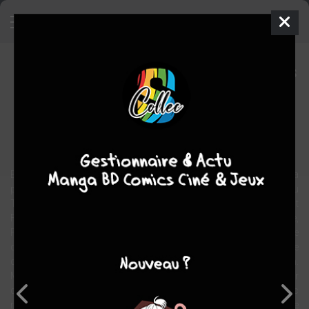
La véritable histoire de Futuropolis
BD
2007
Florence CESTAC
Florence CESTAC
1
tome
COMPLÈTE
Biographie
Documentaire
En 1972, trois jeunes gens pétris de l’esprit de Mai 68 poussent la
porte d’une petite librairie de bandes dessinées située rue du
Théâtre, dans le Xve arrondissement parisien. Ils s’appellent
Florence Cestac, Etienne Robial et Denis Ozanne. À l’époque,
Futuropolis – c’est le nom du lieu, inspiré de la bande dessinée
d’anticipation de René Pellos publiée en 1937 – est la seule librairie
consacrée au 9e Art. Ils vont, à leur manière, faire la révolution.
Mais une révolution pacifique où les pavés seront remplacés par
des livres et les slogans par des phylactères… Florence Cestac
raconte – en bandes dessinées, forcément ! - l’histoire de