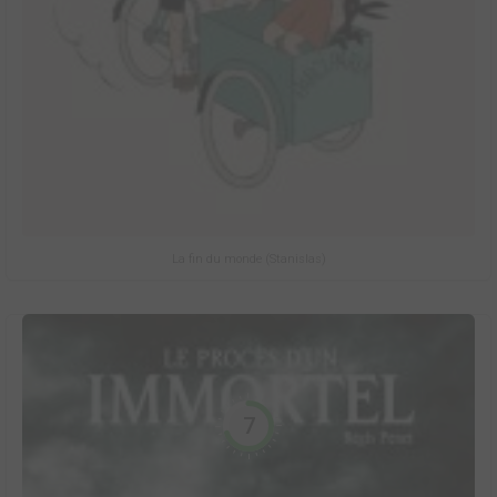
La fin du monde (Stanislas)
7