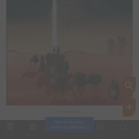
Le Marche-Lune
Inscris-toi pour 
entrer ta collection !
Collec
Shop. list
Planning
Animes
Découvrir
Envies