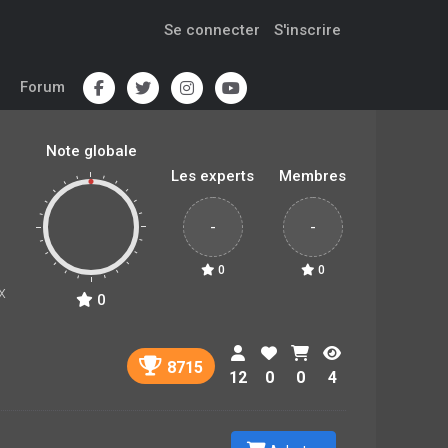
Se connecter
S'inscrire
Forum
Note globale
Les experts
Membres
-
-
0
0
x
0
8715
12
0
0
4