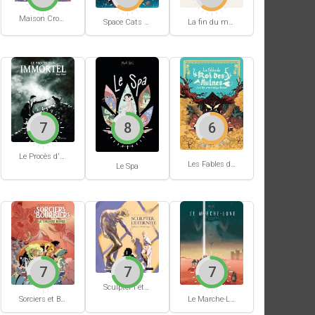
Maison Croâ Croâ
Space Cats #1
La fin du monde (Stanislas)
7
8
6
Le Procès d'un immortel
Les Fables du Roi des Aulnes
Le Spa
7
7
7
Sculpter l'éternité
Sorciers et Bourbiers #1
Le Marche-Lune