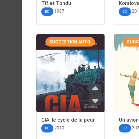
Tif et Tondu
Koralovs
1967
20
BD
BD
SUGGESTION AUTO.
SUGG
CIA, le cycle de la peur
Un avion
2010
20
BD
BD