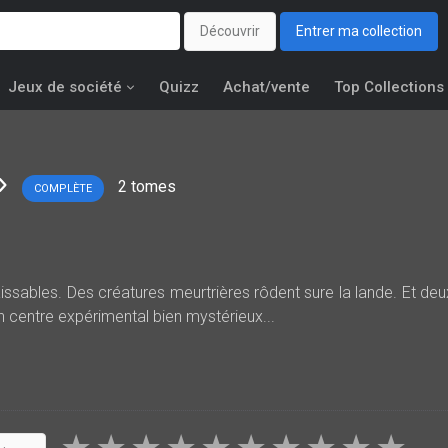
Découvrir
Entrer ma collection
Jeux de société
Quizz
Achat/vente
Top Collections
2
tomes
COMPLÈTE
sables. Des créatures meurtrières rôdent sure la lande. Et deu
n centre expérimental bien mystérieux...