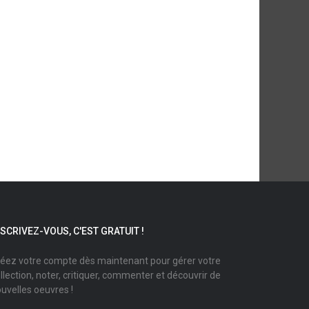
NSCRIVEZ-VOUS, C'EST GRATUIT !
éez votre compte dès maintenant pour gérer votre
llection, noter, critiquer, commenter et découvrir de
uvelles oeuvres !