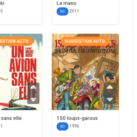
ki
La mano
15
2011
BD
ESTION AUTO.
SUGGESTION AUTO.
 sans elle
150 loups-garous
21
1996
BD