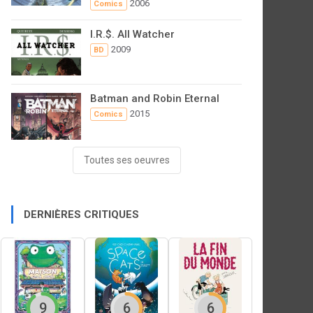
2006
Comics
I.R.$. All Watcher
2009
BD
Batman and Robin Eternal
2015
Comics
Toutes ses oeuvres
DERNIÈRES CRITIQUES
9
6
6