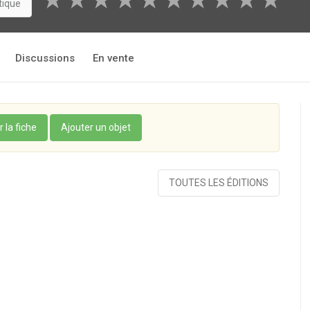
★
★
★
★
★
★
★
★
★
★
tique
Discussions
En vente
r la fiche
Ajouter un objet
TOUTES LES ÉDITIONS