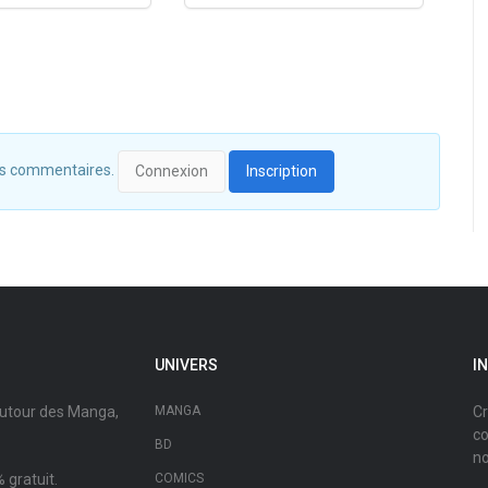
 des commentaires.
Connexion
Inscription
UNIVERS
I
autour des Manga,
MANGA
Cr
co
BD
no
 gratuit.
COMICS