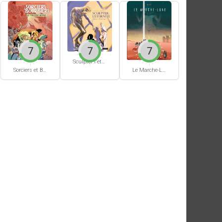
7
7
7
Sculpter l'éternité
Sorciers et Bourbiers #1
Le Marche-Lune