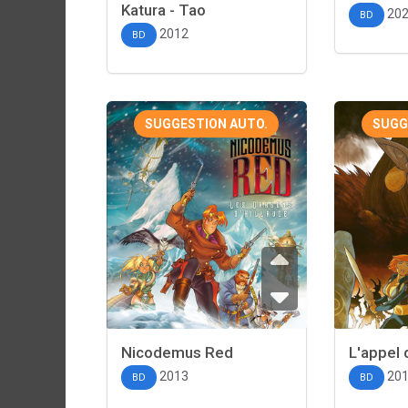
Katura - Tao
20
BD
2012
BD
SUGGESTION AUTO.
SUGG
Nicodemus Red
L'appel
2013
20
BD
BD