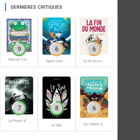
DERNIÈRES CRITIQUES
9
6
6
Maison Croâ Croâ
Space Cats #1
La fin du monde (Stanislas)
7
8
6
Le Procès d'un immortel
Les Fables du Roi des Aulnes
Le Spa