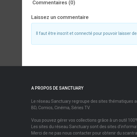
Commentaires (0)
Laissez un commentaire
Il faut être inscrit et connecté pour pouvoir laisser
A PROPOS DE SANCTUARY
Le réseau Sanctuary regroupe des sites thématiques 
BD, Comics, Cinéma, Séries TV.
Vous pouvez gérer vos collections grâce à un outil 100%
Les sites du réseau Sanctuary sont des sites d'informati
Merci de ne pas nous contacter pour obtenir du scantr