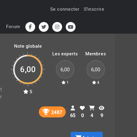
Se connecter
S'inscrire
Forum
Note globale
Les experts
Membres
6,00
6,00
6,00
1
4
t
5
r
2487
65
0
4
9