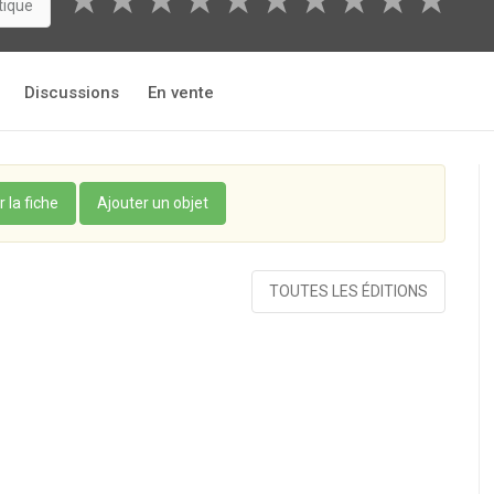
★
★
★
★
★
★
★
★
★
★
tique
Discussions
En vente
r la fiche
Ajouter un objet
TOUTES LES ÉDITIONS