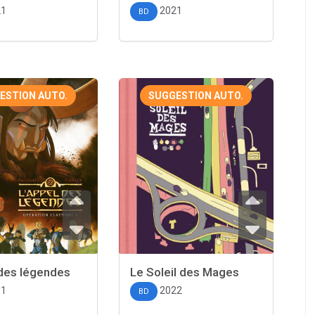
21
2021
BD
ESTION AUTO.
SUGGESTION AUTO.
 des légendes
Le Soleil des Mages
11
2022
BD