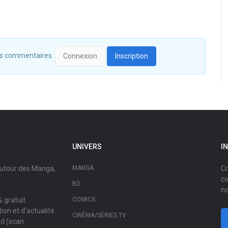
 des commentaires.
Connexion
Inscription
UNIVERS
I
autour des Manga,
MANGA
Cr
co
BD
no
 gratuit.
COMICS
on et d'actualité.
CINÉMA/SÉRIES TV
ad (scan