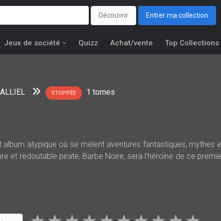
Découvrir
Entrer ma collection
Jeux de société
Quizz
Achat/vente
Top Collections
 ALLIEL
1
tomes
STOPPÉE
 cet album atypique où se mêlent aventures fantastiques, mythes e
re et redoutable pirate, Barbe Noire, sera l’héroïne de ce premie