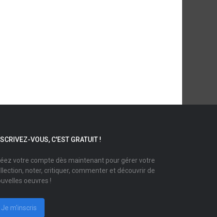
NSCRIVEZ-VOUS, C'EST GRATUIT !
éez votre compte dès maintenant pour gérer votre
llection, noter, critiquer, commenter et découvrir de
uvelles oeuvres !
Je m'inscris