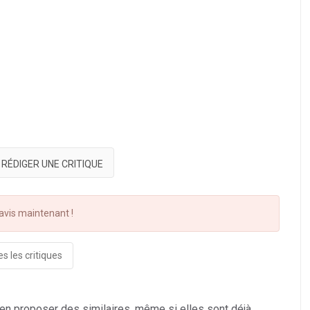
RÉDIGER UNE CRITIQUE
vis maintenant !
s les critiques
 en proposer des similaires, même si elles sont déjà