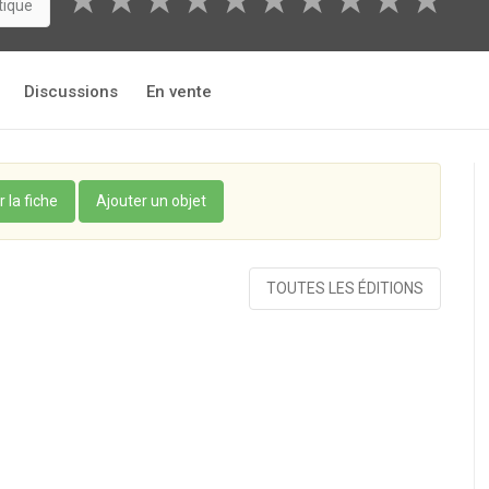
★
★
★
★
★
★
★
★
★
★
tique
Discussions
En vente
r la fiche
Ajouter un objet
TOUTES LES ÉDITIONS