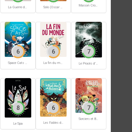
Maison Croâ Croâ
La Guerre des voisins
Solo (Oscar Martin) #1
6
6
7
Space Cats #1
La fin du monde (Stanislas)
Le Procès d'un immortel
8
6
7
Sorciers et Bourbiers #1
Les Fables du Roi des Aulnes
Le Spa