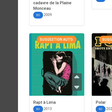
cadavre de la Plaine
Monceau
2009
BD
SUGGESTION AUTO.
SUGG
Rapt à Lima
Polar
2013
20
BD
BD