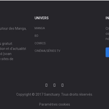
UNIVERS
I
autour des Manga,
MANGA
Cr
co
BD
no
 gratuit.
COMICS
on et d'actualité.
CINÉMA/SÉRIES TV
ad (scan
 sites de
Copyright © 2017
Sanctuary
. Tous droits réservés.
Paramètres cookies