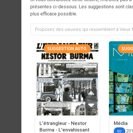
présentes ci-dessous. Les suggestions sont cla
plus efficace possible.
SUGGESTION AUTO.
SUGG
L'étrangleur - Nestor
Média
Burma - L'envahissant
20
BD