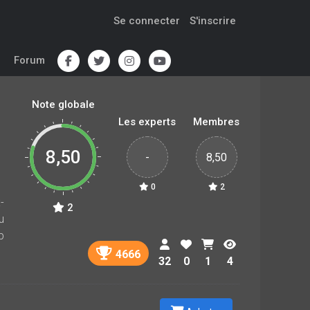
Se connecter
S'inscrire
Forum
Note globale
Les experts
Membres
8,50
-
8,50
0
2
-
2
u
p
4666
32
0
1
4