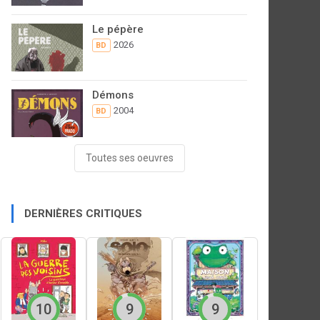
Le pépère
2026
BD
Démons
2004
BD
Toutes ses oeuvres
DERNIÈRES CRITIQUES
10
9
9