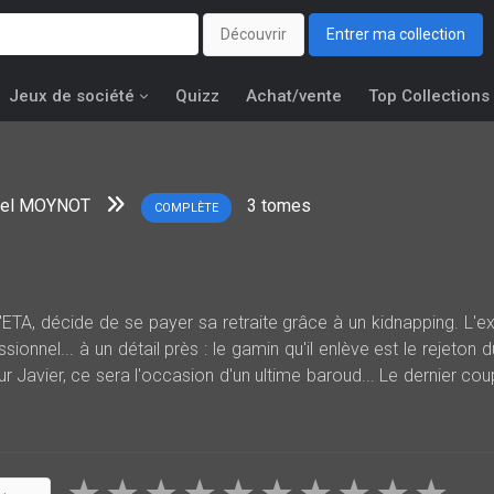
Découvrir
Entrer ma collection
Jeux de société
Quizz
Achat/vente
Top Collections
el MOYNOT
3
tomes
COMPLÈTE
 l'ETA, décide de se payer sa retraite grâce à un kidnapping. L'ex
ionnel... à un détail près : le gamin qu'il enlève est le rejeton d
r Javier, ce sera l'occasion d'un ultime baroud... Le dernier cou