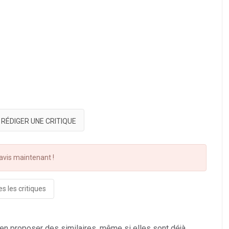
RÉDIGER UNE CRITIQUE
vis maintenant !
s les critiques
 en proposer des similaires, même si elles sont déjà