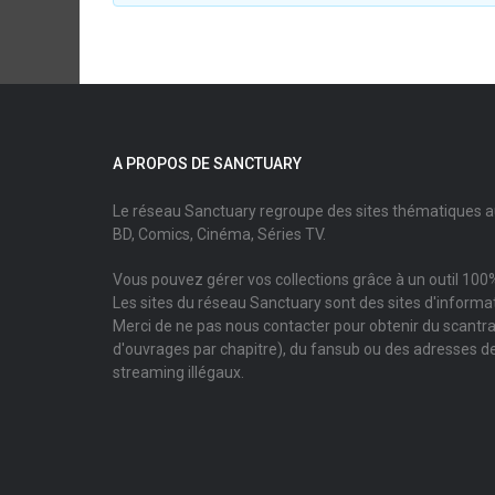
A PROPOS DE SANCTUARY
Le réseau Sanctuary regroupe des sites thématiques 
BD, Comics, Cinéma, Séries TV.
Vous pouvez gérer vos collections grâce à un outil 100%
Les sites du réseau Sanctuary sont des sites d'informati
Merci de ne pas nous contacter pour obtenir du scantr
d'ouvrages par chapitre), du fansub ou des adresses de
streaming illégaux.