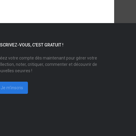
NSCRIVEZ-VOUS, C'EST GRATUIT !
éez votre compte dès maintenant pour gérer votre
llection, noter, critiquer, commenter et découvrir de
uvelles oeuvres !
Je m'inscris