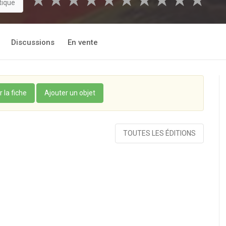
★
★
★
★
★
★
★
★
★
★
tique
Discussions
En vente
r la fiche
Ajouter un objet
TOUTES LES ÉDITIONS