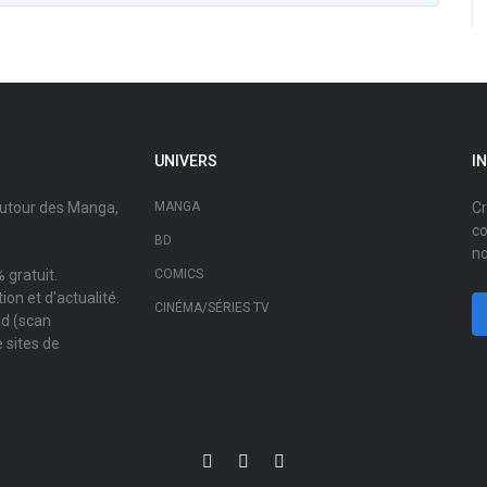
UNIVERS
I
autour des Manga,
MANGA
Cr
co
BD
no
 gratuit.
COMICS
on et d'actualité.
CINÉMA/SÉRIES TV
ad (scan
 sites de