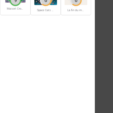
9
6
6
Maison Croâ Croâ
Space Cats #1
La fin du monde (Stanislas)