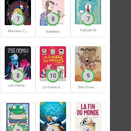
7
8
7
FolkLore #3
Monsieur Chouette
ScéléRats
8
10
9
Lore Olympus #10
La Guerre des voisins
Solo (Oscar Martin) #1