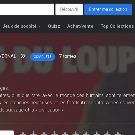
Découvrir
Entrer ma collection
Jeux de société
Quizz
Achat/vente
Top Collections
 VERNAL
7
tomes
COMPLÈTE
lges.
tres, plus que rare, avec le monde des humains, sont tellemen
s les étendues neigeuses et les forêts il rencontrera très souven
e sauvage et la « civilisation ».