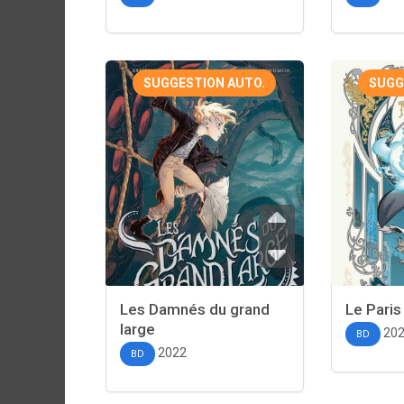
SUGGESTION AUTO.
SUGG
Les Damnés du grand
Le Paris
large
20
BD
2022
BD