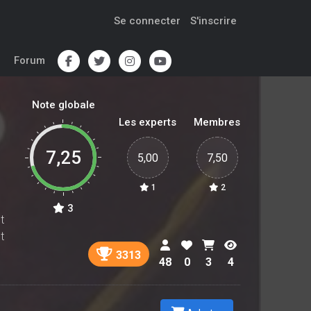
Se connecter
S'inscrire
Forum
Note globale
Les experts
Membres
7,25
5,00
7,50
1
2
3
t
t
3313
48
0
3
4