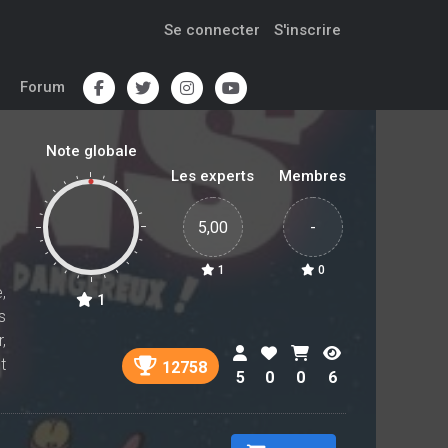
Se connecter
S'inscrire
Forum
Note globale
Les experts
Membres
5,00
-
1
0
,
1
s
,
t
12758
5
0
0
6