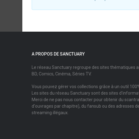
A PROPOS DE SANCTUARY
Le réseau Sanctuary regroupe des sites thématiques 
BD, Comics, Cinéma, Séries TV.
Vous pouvez gérer vos collections grâce à un outil 100%
Les sites du réseau Sanctuary sont des sites d'informati
Merci de ne pas nous contacter pour obtenir du scantr
d'ouvrages par chapitre), du fansub ou des adresses de
streaming illégaux.