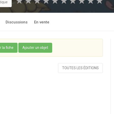
★
★
★
★
★
★
★
★
★
★
tique
Discussions
En vente
r la fiche
Ajouter un objet
TOUTES LES ÉDITIONS