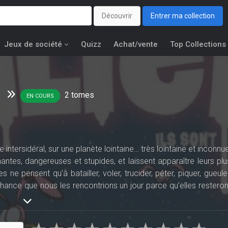
Découvrir
Entrer ma collection
Jeux de société
Quizz
Achat/vente
Top Collections
2
tomes
EN COURS
ntersidéral, sur une planète lointaine… très lointaine et inconnue
antes, dangereuses et stupides, et laissent apparaître leurs plu
ne pensent qu’à batailler, voler, trucider, péter, piquer, gueuler
e chance que nous les rencontrions un jour parce qu’elles resteron
tures sont… LES ZALIENS !