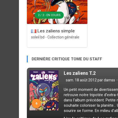
2 / 2 - EN COURS
Les zaliens simple
soleil bd
-
Collection générale
DERNIÈRE CRITIQUE TOME DU STAFF
Les zaliens T.2
sam. 18 août 2012 par
damss
Un petit moment de divertisseme
retrouve notre tripotée d’extr
dans l’album précédent. Petite 
6
souhaite coloniser la planète… 
sourire se forme. En milieu d’al