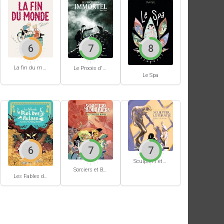
6
7
8
La fin du monde (Stanislas)
Le Procès d'un immortel
Le Spa
6
7
7
Sculpter l'éternité
Sorciers et Bourbiers #1
Les Fables du Roi des Aulnes