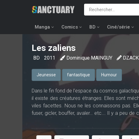
Manga
Comics
BD
Ciné/série
Les zaliens
BD
2011
Dominique MAINGUY
DZACK
Jeunesse
fantastique
Humour
Dans le fin fond de l’espace du cosmos galactique i
il existe des créatures étranges. Elles sont méch
viles facettes. Nous ne les connaissons pas. Elles 
fuser, gicler, bouffer, avaler… etc…. Il y a peu d
chez elles... sur leur planète. Quoique…Ces créa