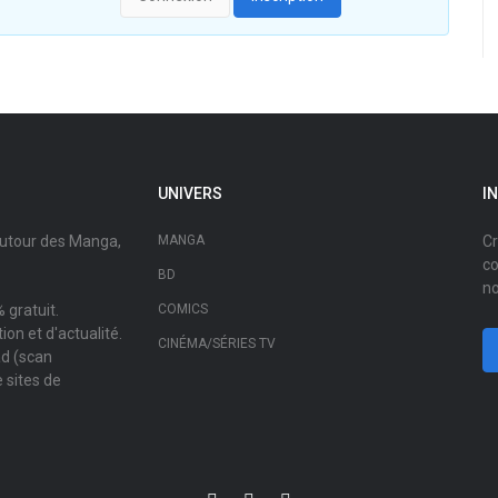
UNIVERS
I
autour des Manga,
MANGA
Cr
co
BD
no
 gratuit.
COMICS
on et d'actualité.
CINÉMA/SÉRIES TV
ad (scan
 sites de