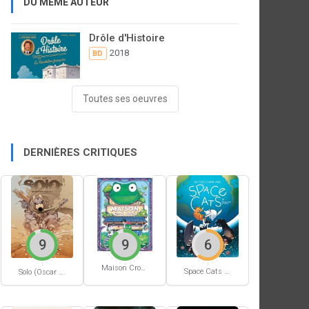
DU MÊME AUTEUR
Drôle d'Histoire
2018
BD
Toutes ses oeuvres
DERNIÈRES CRITIQUES
9
9
6
Maison Croâ Croâ
Space Cats #1
Solo (Oscar Martin) #1