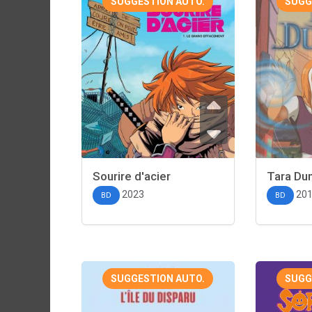
SUGGESTION AUTO.
SUGG
Sourire d'acier
Tara Du
2023
20
BD
BD
SUGGESTION AUTO.
SUGG