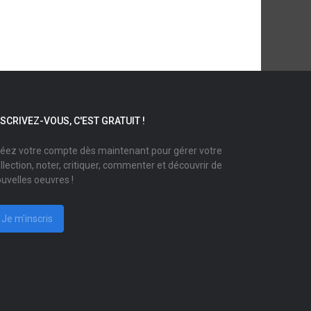
NSCRIVEZ-VOUS, C'EST GRATUIT !
éez votre compte dès maintenant pour gérer votre
llection, noter, critiquer, commenter et découvrir de
uvelles oeuvres !
Je m'inscris