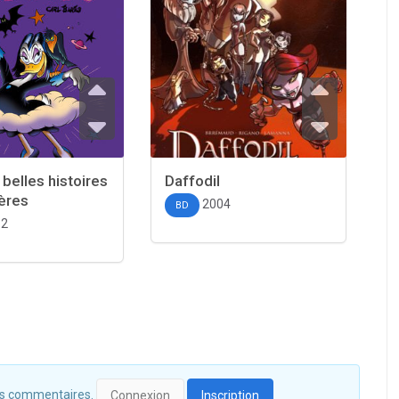
 belles histoires
Daffodil
ères
2004
BD
12
 des commentaires.
Connexion
Inscription