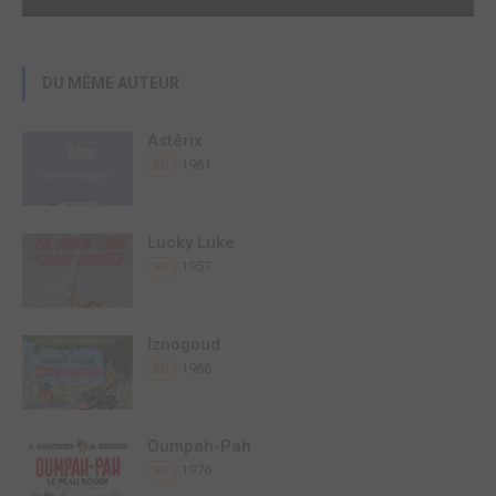
DU MÊME AUTEUR
Astérix
1961
BD
Lucky Luke
1957
BD
Iznogoud
1966
BD
Oumpah-Pah
1976
BD