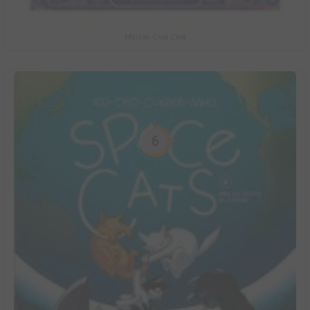
Maison Croâ Croâ
6