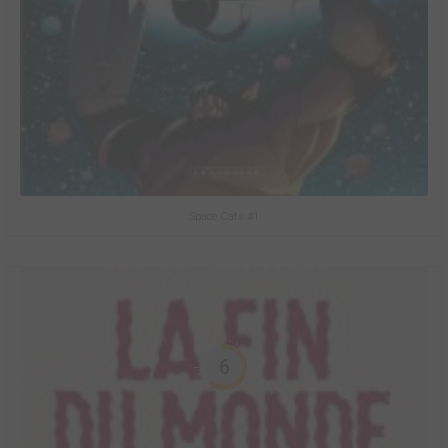
Space Cats #1
6