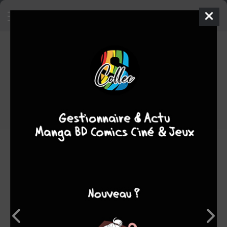
Astérix et le coup du menhir -
L'album du film
BD
1993
René GOSCINNY
Albert UDERZO
1
tome
COMPLÈTE
aventure
adaptation
Note globale
Les experts
Membres
8,25
-
8,25
0
8
8