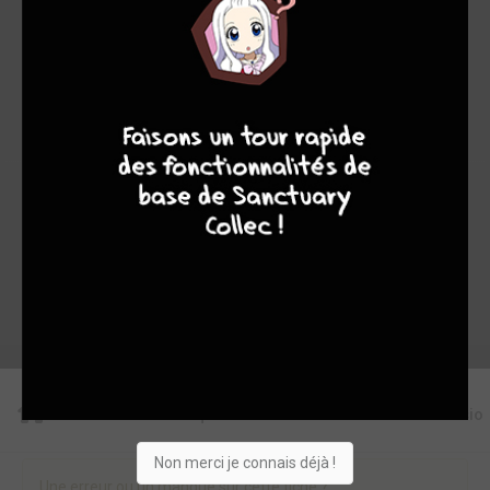
147
0
1
5
1025
9
8
9
8
Collection
Envie
Critique
★
★
★
★
★
★
★
★
★
★
Acheter
Editions
Critiques
Videos
Actu
Discussio
Non merci je connais déjà !
Une erreur ou un manque sur cette fiche ?