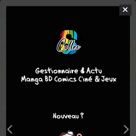
Les aventures de Kid Lucky
BD
2011
Hervé DARMENTON
Hervé
DARMENTON
5
tomes
EN COURS
Jeunesse
aventure
Il a une chemise jaune et un foulard rouge, une mèche rebelle et un
brin d'herbe à la bouche. Il fait régner l'ordre dans l'école de
Nothing Gulch et court plus vite que son ombre échapper aux
corvées. C'est Kid Lucky, un apprenti cow-boy pas plus haut que
trois pommes toujours prêt à découvrir les coutumes de l'ouest,
les rudiments des fiers pionniers et surtout à s'amuser avec ses
copains. Voici la naissance d'une légende, celle du plus grand
(mais encore petit) cowboy de l'Ouest !