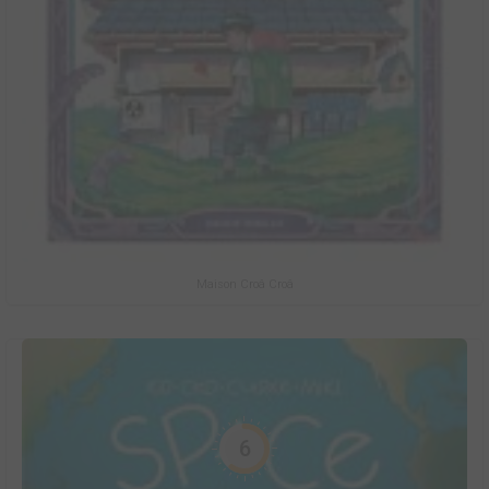
Maison Croâ Croâ
6