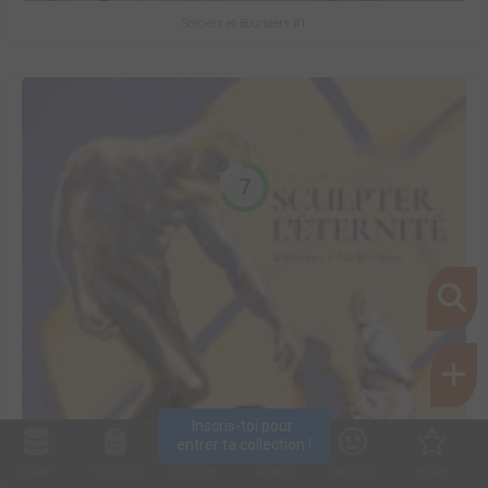
Sorciers et Bourbiers #1
7
Inscris-toi pour 
entrer ta collection !
Collec
Shop. list
Planning
Animes
Découvrir
Envies