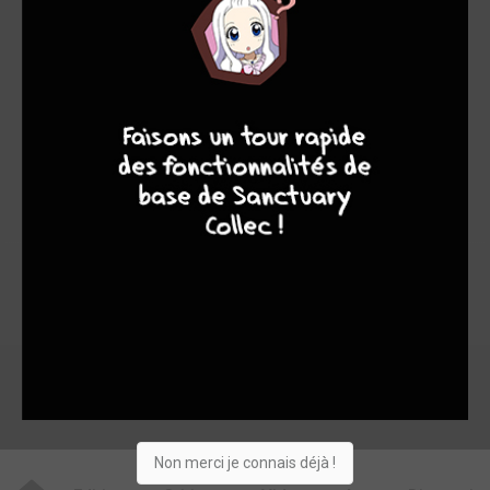
-
-
0
0
8
7
8
7
0
0
0
1
5
21222
Collection
Envie
Critique
★
★
★
★
★
★
★
★
★
★
Acheter
Non merci je connais déjà !