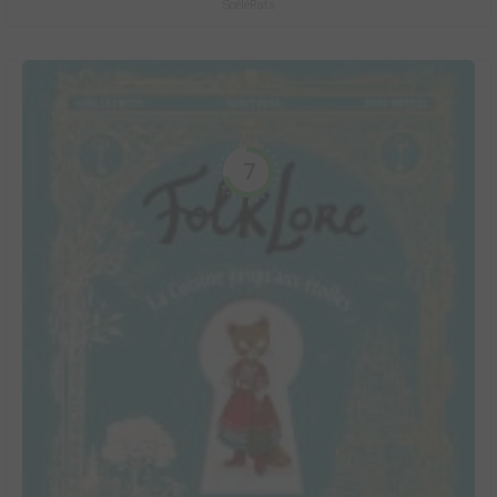
ScéléRats
7