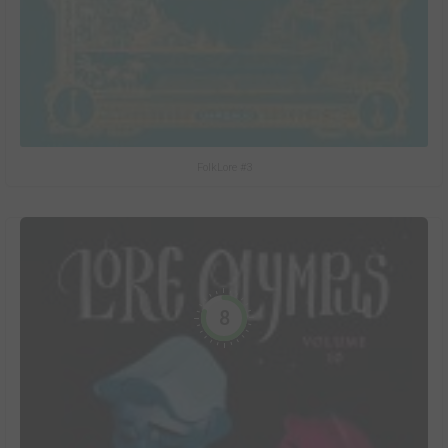
FolkLore #3
8