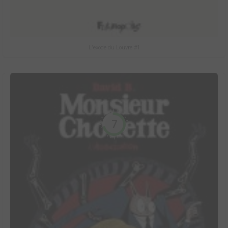
L'exode du Louvre #1
7