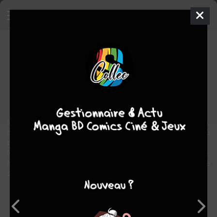
Abigaël Martini
BD
2006
Thomas AZUéLOS
Thomas AZUéLOS
3
tomes
EN COURS
Polar/thriller
Marseille ? ça c'est une idée ! Allez prendre l'air, bon vent Martini,
bon mistral si j'ose dire ! Partez légère, sans mandat, reniflez où
bon vous semble, improvisez, ce sera très formateur.
Mais attention, tout en douceur. Je ne veux pas d'embrouille,
Martini. Quoique je préfère avoir à démêler vos embrouilles que
supporter votre tête de stagiaire à longueur de journée !
Note globale
Les experts
Membres