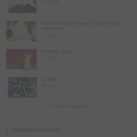
2026
BD
Il ne devra plus y avoir d'orphelins sur
cette terre
2024
BD
Prénom : Inna
2020
BD
La ZAD
2019
BD
Toutes ses oeuvres
DERNIÈRES CRITIQUES