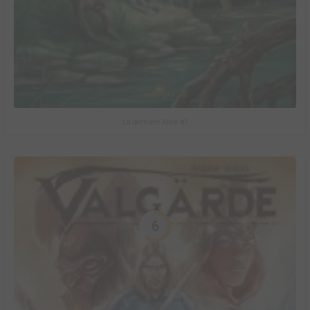
La dernière Alice #1
6