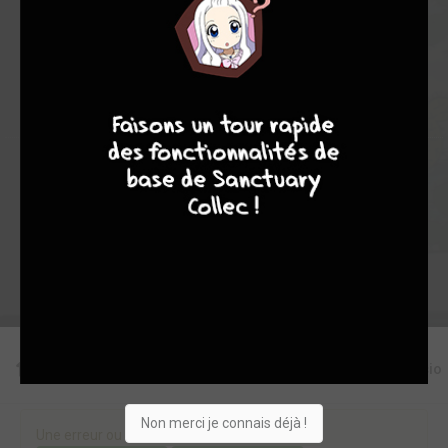
1
6
0
0
3
11840
7
8
8
10
Collection
Envie
Critique
★
★
★
★
★
★
★
★
★
★
Acheter
Editions
Critiques
Videos
Actu
Discussio
Non merci je connais déjà !
Une erreur ou un manque sur cette fiche ?