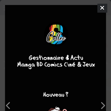
Cactus Joe
BD
1977
Georges WOLINSKI
Georges
WOLINSKI
1
tome
COMPLÈTE
Humour
"Redécouvrez le meilleur d'un auteur qui a révolutionné dans les
années 70 le dessin,l'humour et la B.D."
Note globale
Les experts
Membres
5,00
-
1
0