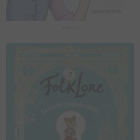
ScéléRats
7