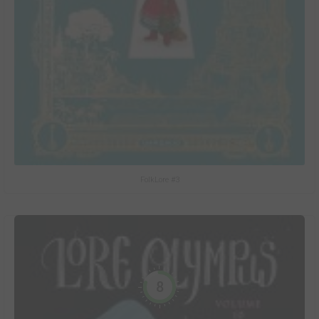
FolkLore #3
8