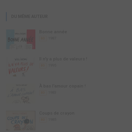
DU MÊME AUTEUR
Bonne année
1987
BD
Il n'y a plus de valeurs !
1995
BD
À bas l'amour copain !
1983
BD
Coups de crayon
1985
BD