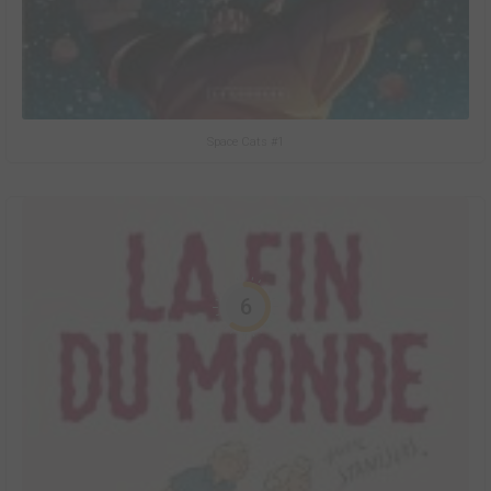
Space Cats #1
6