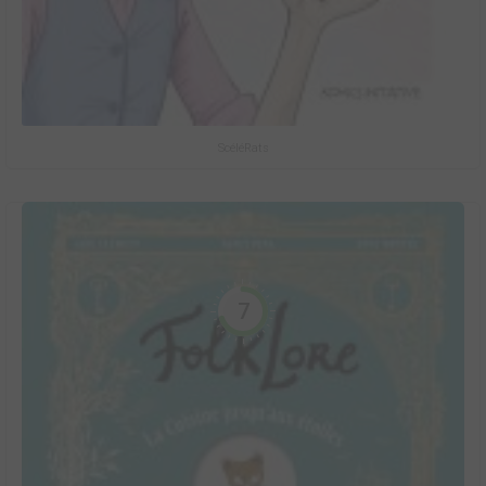
ScéléRats
7