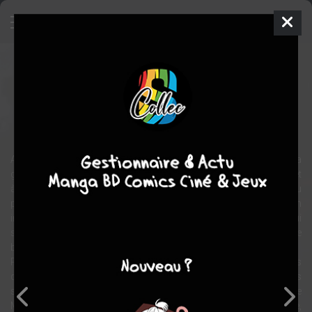
Le Horla
BD
2012
1
tome
COMPLÈTE
adaptation
Récit
fantastique
horreur
Avec Le Horla, Guy de Maupassant a marqué les esprits de sa
génération. Il ouvre définitivement la voie aux récits fantastiques et
à l’horreur en littérature. Pourtant, il ne se passe quasiment rien, ou
presque, dans cette longue nouvelle dérangeante. Mettre la folie en
images et donner du corps à la paranoïa d’un auteur de génie qui
sombre dans un autre monde, tel est le pari de deux auteurs de
bande dessinée, Frédéric Bertocchini et Eric Puech.
Pour ce faire, les auteurs ont créé un véritable environnement, des
décors réalistes, et de ce fait, ont fait des personnages
secondaires, les principaux témoins des délires de Guy de
Maupassant. Car c’est bien le célèbre écrivain qui est mis en scène,