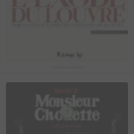
L'exode du Louvre #1
7