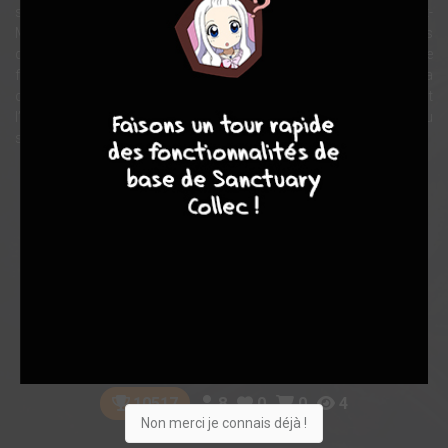
sur les bords de la Seine à Rouen, sous les murs du Mont Saint-
Michel où, terrifié, il va se réfugier. Ou encore à Paris, lors des fêtes
du 14 juillet, où une séance d’hypnose ramène une fois encore le
fantastique dans le quotidien du fuyard. Le cocher, le médecin, la
8
7
8
7
cousine, la femme de chambre, la cuisinière... Ce sont eux qui font
l’histoire qui constitue le socle réaliste du récit, le reste étant livré au
seul fantastique.
Note globale
Les experts
Membres
9,40
7,00
9,67
1
3
4
8
0
0
4
10517
Non merci je connais déjà !