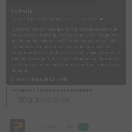
Le Horla
sam. 28 déc. 2013 par
ginevra
0 commentaire
"Le Horla" est un classique de Guy de Maupassant que
beaucoup ont étudié au collège ou au lycée. Autant dire
que le pari de l'adapter en BD était plus que risqué. Mais
les auteurs s'en sortent avec les honneurs avec une
adaptation très respectueuse du texte original hormis le
fait que le récitant est ici Guy de Maupassant lui-même.
Les dessins en couleurs directes sont très réussis avec
de supe...
Lire la critique de Le Horla
DERNIÈRES CRITIQUES DES MEMBRES
RÉDIGER UNE CRITIQUE
antoineleust
,
mer. 4 juil. 2012
10