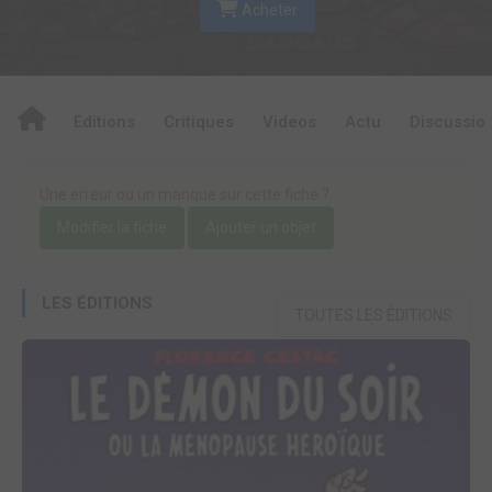
Acheter
Editions
Critiques
Videos
Actu
Discussio
Une erreur ou un manque sur cette fiche ?
Modifier la fiche
Ajouter un objet
LES ÉDITIONS
TOUTES LES ÉDITIONS