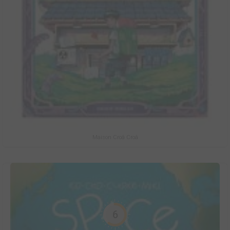
Maison Croâ Croâ
6