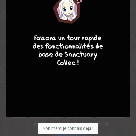
Note globale
Les experts
Membres
7
9
8
9
7,55
8,00
7,50
1
2
3
15
0
1
4
7566
Collection
Envie
Critique
★
★
★
★
★
★
★
★
★
★
Non merci je connais déjà !