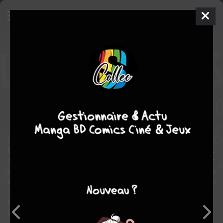
Le Démon du soir ou la ménopause
héroïque
BD
2013
Florence CESTAC
Florence CESTAC
1
tome
COMPLÈTE
Humour
Tranche de vie
Le Démon du soir ou la Ménopause héroïque raconte l'histoire de
Noémie qui découvre le résultat de sa mammographie : « Mais
comment ça "deux petites boules" ? Je suis censée faire quoi avec
ça ? » La soixantaine, presque arrivée à la retraite et, maintenant, le
crabe ? Comme une prise de conscience foudroyante, cette
menace sonne la fin de la vie telle que Noémie la connaissait.
Maintenant elle va s'occuper un peu d'elle ! Largué, le conjoint ;
largué, le boulot ; larguées, les contraintes ; larguez les amarres !