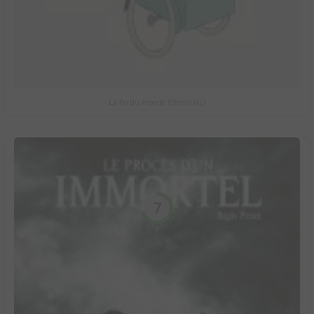
La fin du monde (Stanislas)
7