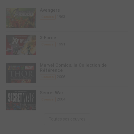
Avengers
1963
Comics
X-Force
1991
Comics
Marvel Comics, la Collection de
Référence
2006
Comics
Secret War
2004
Comics
Toutes ses oeuvres