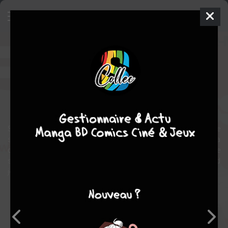
Spider-man - Family business
Comics
2014
Gabriele DELL'OTTO
James
ROBINSON
1
tomes
COMPLÈTE
Comics / Super Heros
Spider-Man est pris pour cible et la seule personne qui peut le
sauver n'est autre... que sa sœur !? Peter Parker fait alors la
connaissance d'une famille qu'il n'a jamais connu. Mais est-elle
son plus grand allié ou son plus terrible ennemi ? Quel rôle le Caïd
joue-t-il dans cette histoire ?
Note globale
Les experts
Membres