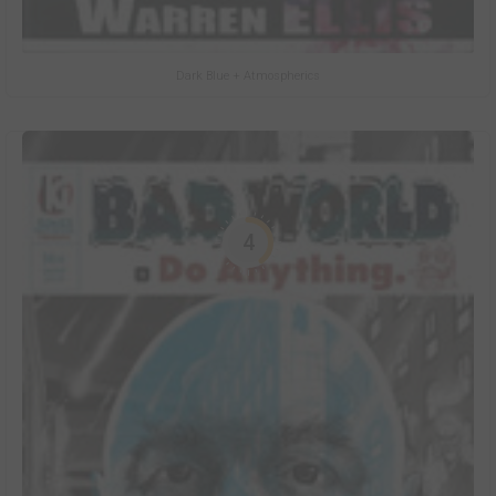
Dark Blue + Atmospherics
4