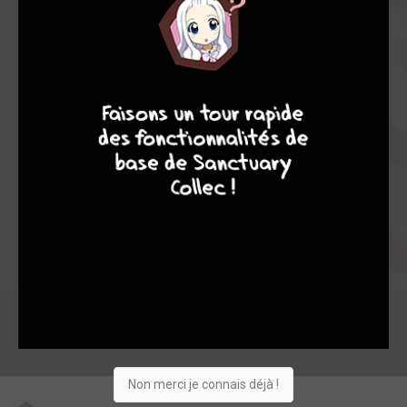
7,75
-
7,75
0
12
12
9
8
9
8
126
0
10
6
930
Collection
Envie
Critique
★
★
★
★
★
★
★
★
★
★
Acheter
Non merci je connais déjà !