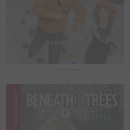
Les mystères de Hobtown #2
9