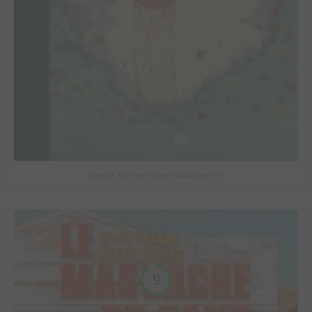
Beneath the trees where nobody sees #1
9