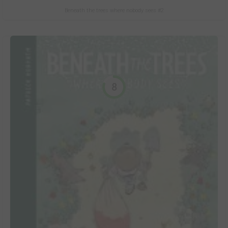
Beneath the trees where nobody sees #2
8