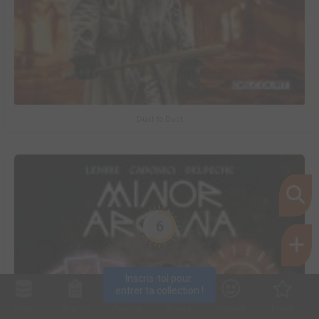
Dust to Dust
6
Inscris-toi pour 
entrer ta collection !
Collec
Shop. list
Planning
Animes
Découvrir
Envies