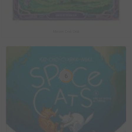
Maison Croâ Croâ
6