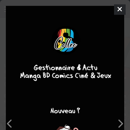
WaW !
BD
2015
KRINGS
ZIDROU
Humour
Une course-poursuite entre une cascadeuse et son ex-mari, tueur-
à gage, sur la corniche de la Côte-d’Azur. « Ludique et sexy, ‘WaW!’
se veut un peu le ‘Speed’ de la bédé. Rien de plus. Rien de moins »
(Zidrou).
Ella vit comme elle est née : à tombeau ouvert ! Normal pour une
fille de cascadeur. Cette bombe noire préfère qu’on l’appelle par son
surnom : « WaW ! ». ... Oui, elle est ... comment dire ? ... Tout
simplement WaW ! Fabrice, un jeune homme, un peu timide, va
croiser sa route à ses dépens. Il n’aurait jamais dû faire du stop ce
jour-là sur la corniche de la Côte d’Azur... Elle pilote un bolide, une