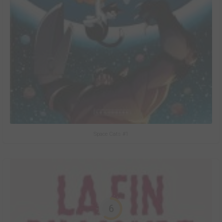
Space Cats #1
6