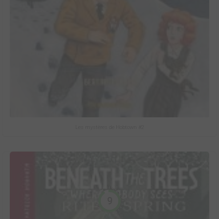
Les mystères de Hobtown #2
9