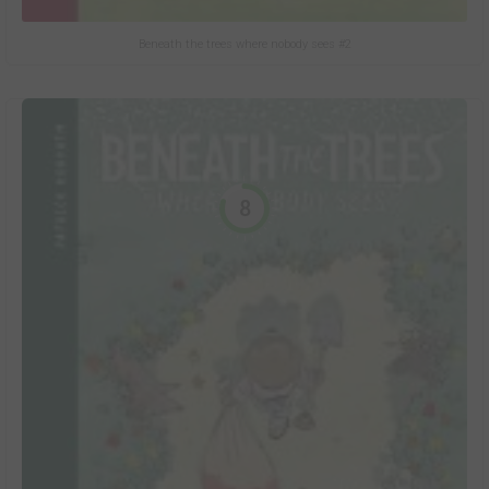
Beneath the trees where nobody sees #2
8