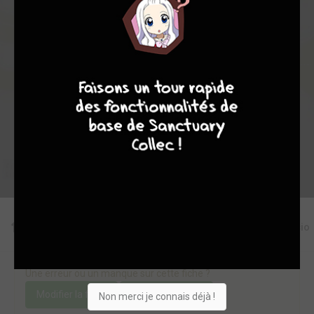
6
0
1
3
5149
8
9
8
9
Collection
Envie
Critique
★
★
★
★
★
★
★
★
★
★
Acheter
Editions
Critiques
Videos
Actu
Discussio
Une erreur ou un manque sur cette fiche ?
Modifier la fiche
Ajouter un objet
Non merci je connais déjà !