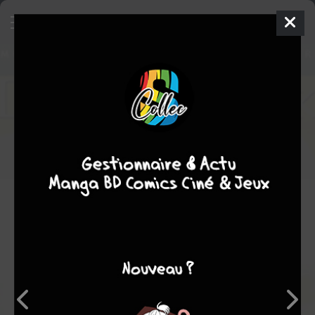
Modern Masters
Ouvrage sur le comics
2003
Eric POWELL
Biographie
Note globale
Les experts
Membres
8,00
-
8,00
0
1
1