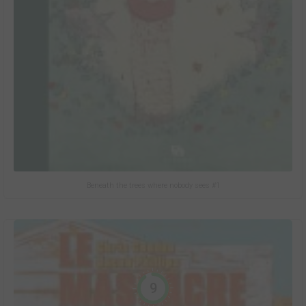
Beneath the trees where nobody sees #1
9