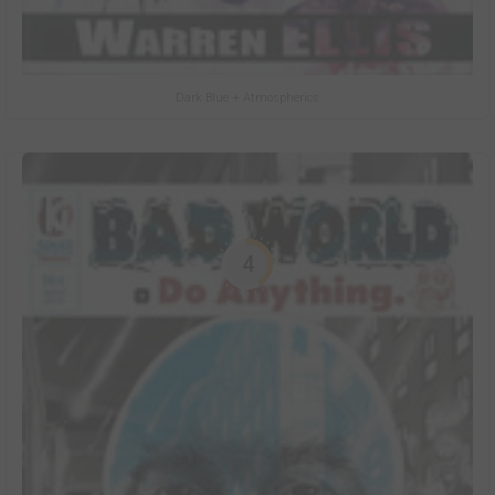
Dark Blue + Atmospherics
4