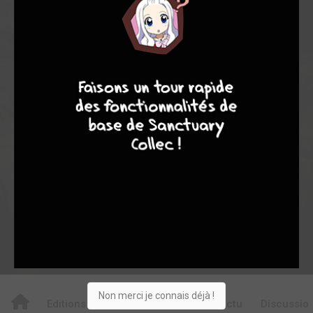
7,00
-
7,00
0
2
2
9
8
9
8
23
0
1
3
5797
Collection
Envie
Critique
★
★
★
★
★
★
★
★
★
★
Acheter
Non merci je connais déjà !
Editions
Critiques
Videos
Actu
Discussio