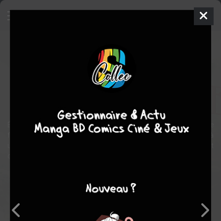
Jules Verne et l'astrolabe d'Uranie
BD
2016
Carlos PUERTA
Esther GIL
2
tomes
COMPLÈTE
Esotérique
aventure
Été 1839. Alors qu’il n’est encore qu’un enfant rêveur, Jules Verne
fugue. Son escapade le mène dans le port de Nantes où il assiste à
une étrange scène : un homme acquiert un astrolabe qui serait
doté d’un fabuleux pouvoir…
Note globale
Les experts
Membres