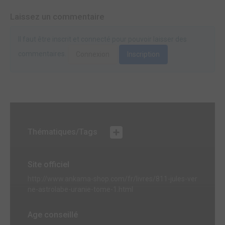
Laissez un commentaire
Il faut être inscrit et connecté pour pouvoir laisser des
commentaires.
Connexion
Inscription
Thématiques/Tags
Site officiel
http://www.ankama-shop.com/fr/livres/811-jules-ver
ne-astrolabe-uranie-tome-1.html
Age conseillé