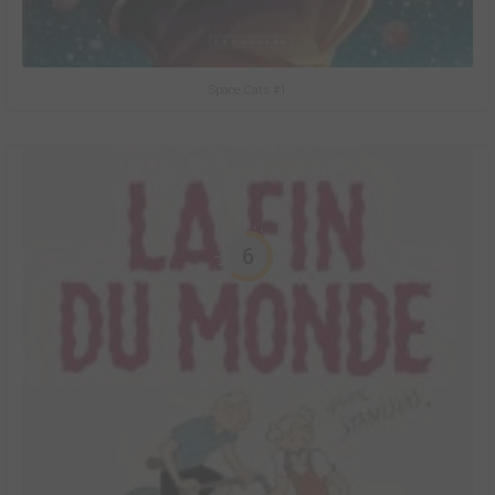
Space Cats #1
6