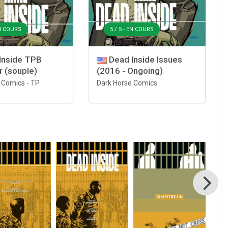
EN COURS
5 / 5 - EN COURS
Inside TPB
Dead Inside Issues
r (souple)
(2016 - Ongoing)
 Comics
-
TP
Dark Horse Comics