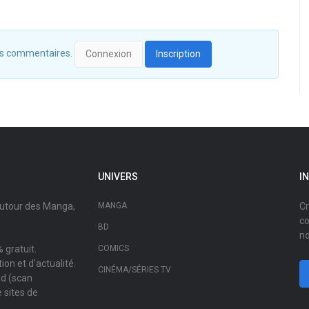
 des commentaires.
Connexion
Inscription
UNIVERS
I
autour des Manga,
MANGA
Cr
co
BD
no
 gratuit.
COMICS
on et d'actualité.
CINÉMA/SÉRIES TV
ad (scan
 sites de