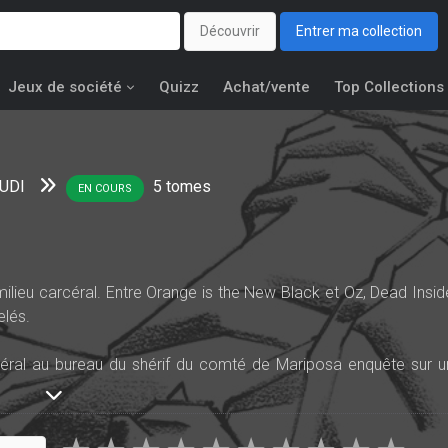
Découvrir
Entrer ma collection
Jeux de société
Quizz
Achat/vente
Top Collections
UDI
5
tomes
EN COURS
lieu carcéral. Entre Orange is the New Black et Oz, Dead Insid
elés.
céral au bureau du shérif du comté de Mariposa enquête sur u
nombre limité de suspects qui – de plus – ne peuvent pas s’enfuir
e… Mais ce n’est pas vraiment le cas, comme va le découvri