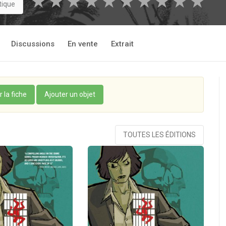
★
★
★
★
★
★
★
★
★
★
tique
Discussions
En vente
Extrait
r la fiche
Ajouter un objet
TOUTES LES ÉDITIONS