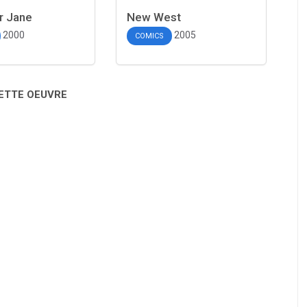
er Jane
New West
2000
2005
COMICS
CETTE OEUVRE