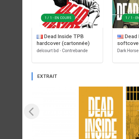
1 / 1 - EN COURS
1 / 1 - 
Dead Inside TPB
Dead 
hardcover (cartonnée)
softcove
delcourt bd
-
Contrebande
Dark Horse
EXTRAIT