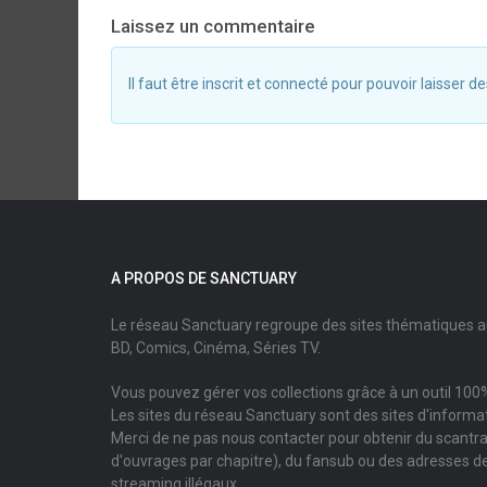
Laissez un commentaire
Il faut être inscrit et connecté pour pouvoir laisser
A PROPOS DE SANCTUARY
Le réseau Sanctuary regroupe des sites thématiques 
BD, Comics, Cinéma, Séries TV.
Vous pouvez gérer vos collections grâce à un outil 100%
Les sites du réseau Sanctuary sont des sites d'informati
Merci de ne pas nous contacter pour obtenir du scantr
d'ouvrages par chapitre), du fansub ou des adresses de
streaming illégaux.