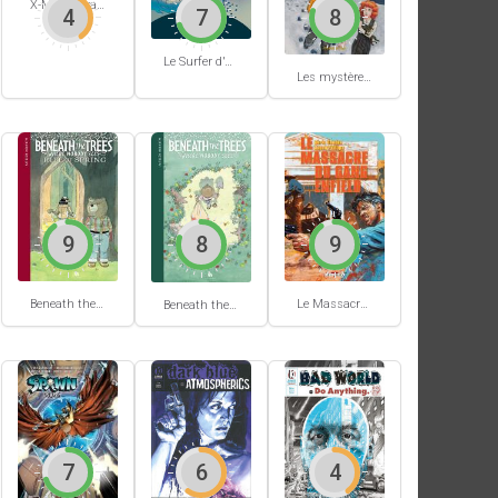
X-Men Extra #62
4
7
8
Le Surfer d'Argent #5
Les mystères de Hobtown #2
9
8
9
Beneath the trees where nobody sees #2
Le Massacre du gang Enfield
Beneath the trees where nobody sees #1
7
6
4