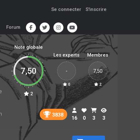
Se connecter
S'inscrire
Forum
Note globale
Les experts
Membres
7,50
-
7,50
0
2
e
2
n
3838
16
0
3
3
,
r