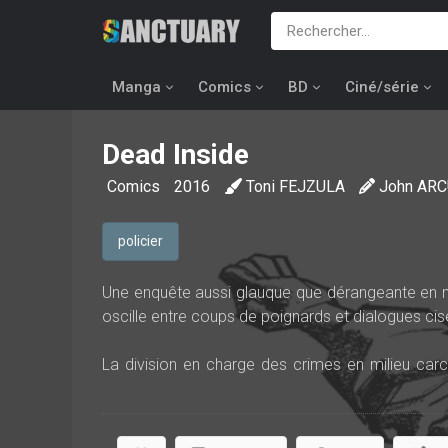
Manga
Comics
BD
Ciné/série
Dead Inside
Comics
2016
Toni FEJZULA
John ARC
policier
Une enquête aussi glauque que dérangeante en mi
oscille entre coups de poignards et dialogues cis
La division en charge des crimes en milieu car
crime commis à l’intérieur d’une prison. Avec un 
on peut penser que l’affaire sera vite réglé
l’inspectrice Linda Caruso.