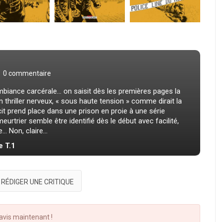
0 commentaire
biance carcérale… on saisit dès les premières pages la
un thriller nerveux, « sous haute tension » comme dirait la
it prend place dans une prison en proie à une série
meurtrier semble être identifié dès le début avec facilité,
. Non, claire...
e T.1
RÉDIGER UNE CRITIQUE
vis maintenant !