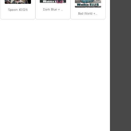
Dark Blue + Atmospherics
Spawn #2026
Bad World + Do Anything