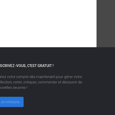
NSCRIVEZ-VOUS, C'EST GRATUIT !
éez votre compte dès maintenant pour gérer votre
llection, noter, critiquer, commenter et découvrir de
uvelles oeuvres !
Je m'inscris