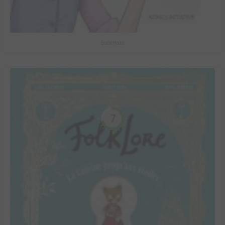
ScéléRats
7