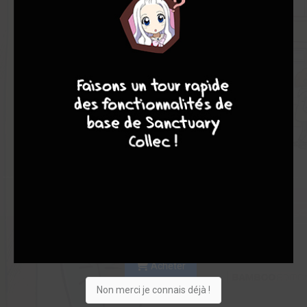
Les experts
Membres
9,00
-
9,00
8
8
10
4
0
1
1
31
0
0
0
4717
Collection
Envie
Critique
★
★
★
★
★
★
★
★
★
★
Acheter
Non merci je connais déjà !