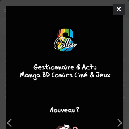
Seule à la récré
BD
2017
BLOZ
BLOZ
1
tome
EN COURS
La vie pourrait être parfaite pour Emma. Mais voilà, il y a Clarisse. Et
Clarisse lui fait vivre un enfer à l’école. Elle a même réussi à monter
les autres élèves contre elle. Ses parents ne remarquent presque
rien, si ce n’est son changement de comportement, et
les maîtresses ne prêtent pas attention à ce que l’on pourrait
prendre pour « des jeux », mais qui relève de quelque chose de
beaucoup plus grave. Parfois drôle, tendre tout le temps et se
basant sur leur propre expérience, Ana et Bloz composent un
album engagé sur un problème de plus en plus fréquent de notre
société.
Note globale