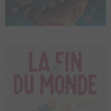
Space Cats #1
6