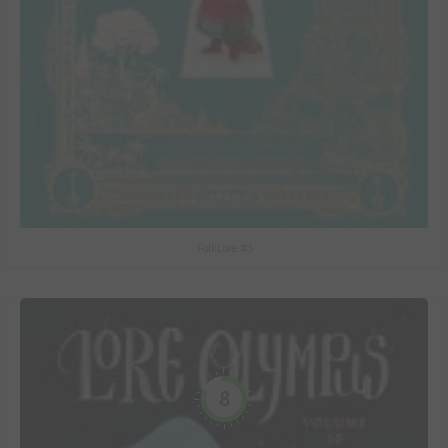
FolkLore #3
8