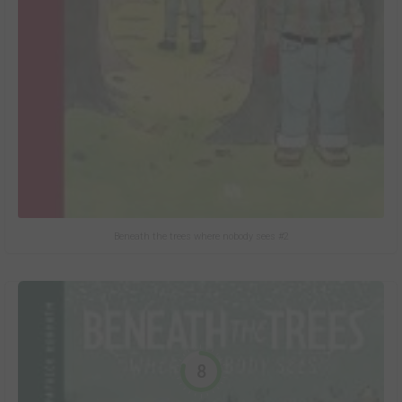
Beneath the trees where nobody sees #2
8