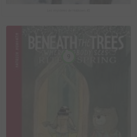
Les mystères de Hobtown #2
9