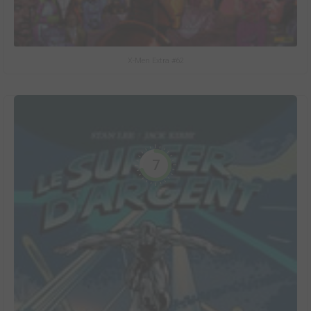
X-Men Extra #62
7