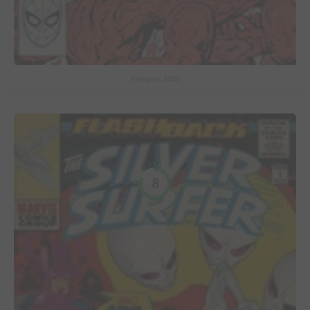
Avengers #305
8