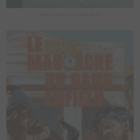
Beneath the trees where nobody sees #1
9