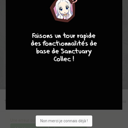
0
0
0
0
10154
4
7
8
7
Collection
Envie
Critique
★
★
★
★
★
★
★
★
★
★
Acheter
Editions
Critiques
Videos
Actu
Discussio
Une erreur ou un manque sur cette fiche ?
Non merci je connais déjà !