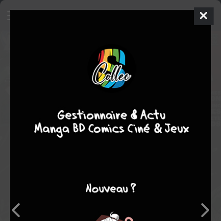
Superman - Last Stand of New
Krypton
Comics
2010
Travis MOORE
James ROBINSON
3
tomes
COMPLÈTE
science fiction
Note globale
Les experts
Membres
-
-
0
0
0