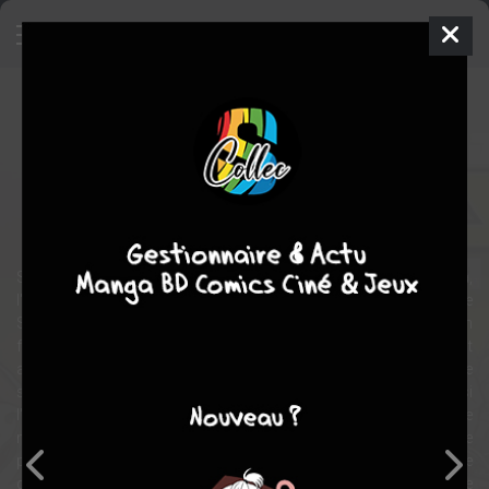
Teenage Mutant Ninja Turtles -
L'Histoire Secrète du Clan Foot
Comics
2018
Comics / Super Heros
Spin-off incontournable de la série principale des Tortues Ninja,
l'Histoire du Clan Foot lève le voile sur les passés troubles de
Shredder et Splinter, entre voyage au Japon féodal et un présent en
forme de course-poursuite à New-York, où les Tortues découvrent
au fur et à mesure quel est le drame fondateur de leur maître et de
son pire ennemi. L'Histoire secrète du Clan Foot marque aussi
l'arrivée dans l'univers des Tortues de Mateus Santolouco, artiste
majeur de la série depuis 2014 et dessinateur ensuite de la série
principale pendant presque 50 numéros. Un chapitre inédit de la vie
des Tortues, scénarisé et mis en images par un prodige, qui débute