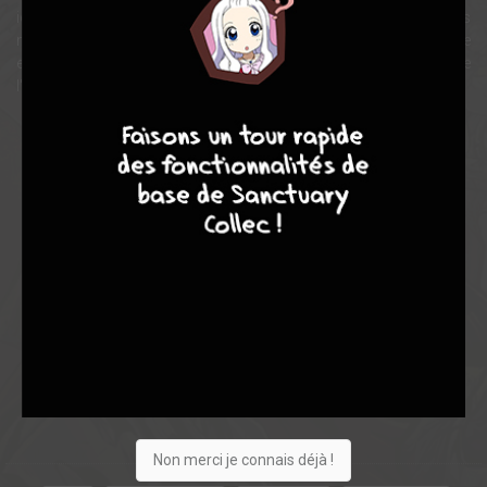
ici une histoire au long cours qui emmènera les Tortues là où elles
ne se sont jamais rendues ! Un magnifique one-shot qui nous livre
enfin la tragédie jamais racontée derrière la quête de vengeance de
l'ennemi juré de nos quatre Tortues préférées.
4
7
8
7
Note globale
Les experts
Membres
8,67
7,50
8,80
2
20
22
190
0
7
1
633
Non merci je connais déjà !