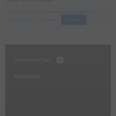
Laissez un commentaire
Il faut être inscrit et connecté pour pouvoir laisser des
commentaires.
Connexion
Inscription
Thématiques/Tags
Age conseillé
-