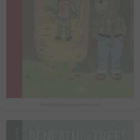
Beneath the trees where nobody sees #2