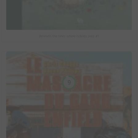
Beneath the trees where nobody sees #1
9