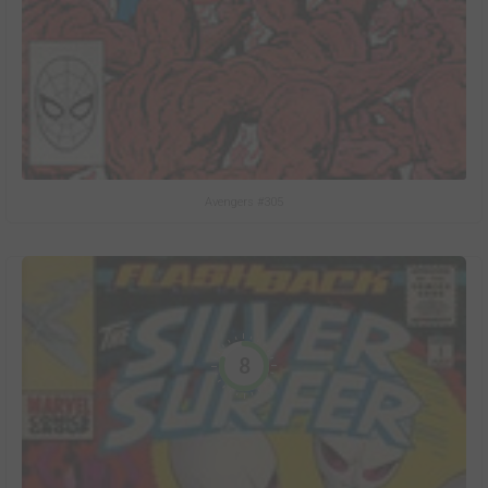
Avengers #305
8