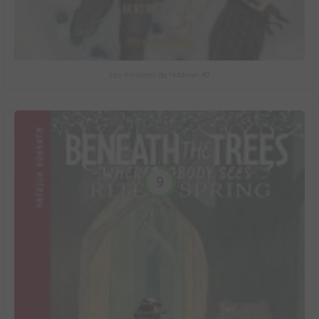
Les mystères de Hobtown #2
9