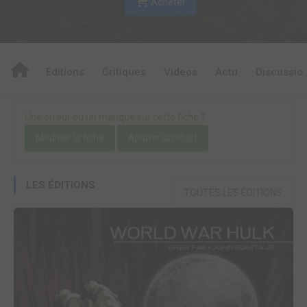
Acheter
Editions
Critiques
Videos
Actu
Discussio
Une erreur ou un manque sur cette fiche ?
Modifier la fiche
Ajouter un objet
LES ÉDITIONS
TOUTES LES ÉDITIONS