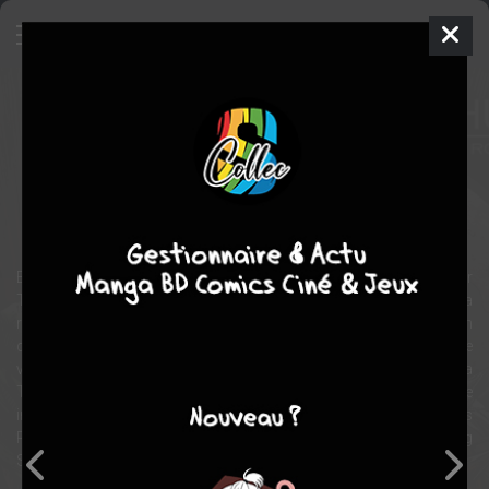
World War Hulk Par Greg Pak /
John Romita Jr
Comics
2018
science fiction
Comics / Super Heros
fantastique
Exilé dans l’espace pour avoir causé d’importants dégâts sur
Terre, Hulk devient le souverain de la planète Sakaar aux côtés de la
reine Caiera. Hélas ! Alors que Hulk semble enfin apaisé, l’explosion
du vaisseau à bord duquel il était arrivé, fait des millions de
victimes, dont Caiera, enceinte de leur enfant. Que les héros de la
Terre se tiennent prêts car le Colosse de Jade revient avec la ferme
intention de se venger ! Le retour cataclysmique de Hulk après
Planet Hulk par le dessinateur de Daredevil, Hulk, Thor et Amazing
Spider-Man.