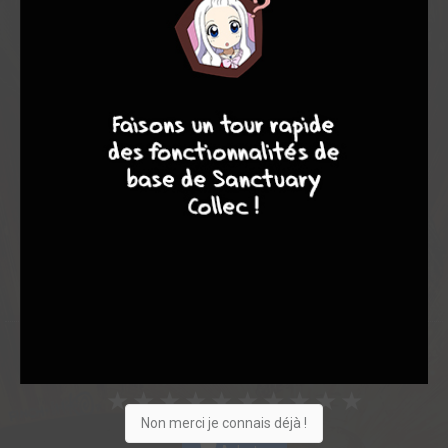
Note globale
Les experts
Membres
9
8
9
8
7,75
-
7,75
0
4
4
41
0
3
0
2380
Collection
Envie
Critique
★
★
★
★
★
★
★
★
★
★
Non merci je connais déjà !