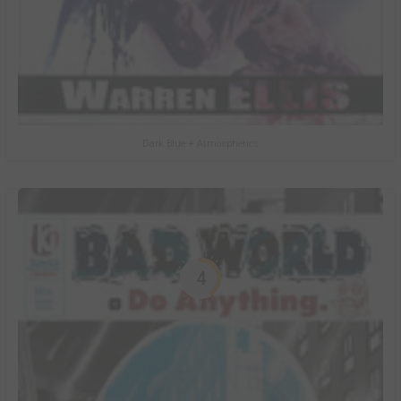
Dark Blue + Atmospherics
4