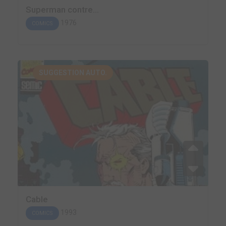
Superman contre...
1976
COMICS
SUGGESTION AUTO.
Cable
1993
COMICS