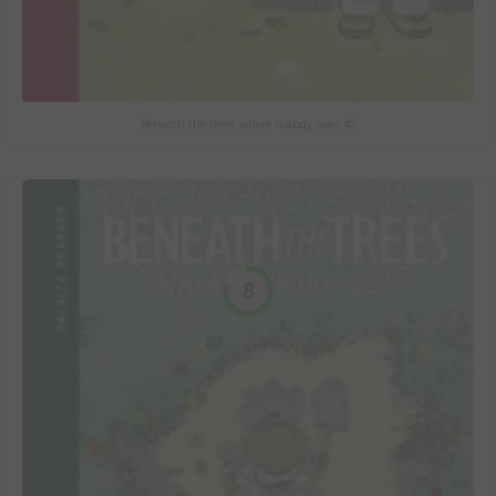
Beneath the trees where nobody sees #2
8