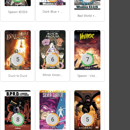
Dark Blue + Atmospherics
Spawn #2026
Bad World + Do Anything
5
6
7
Minor Arcana #2
Dust to Dust
Spawn - Violator - Origines
8
6
5