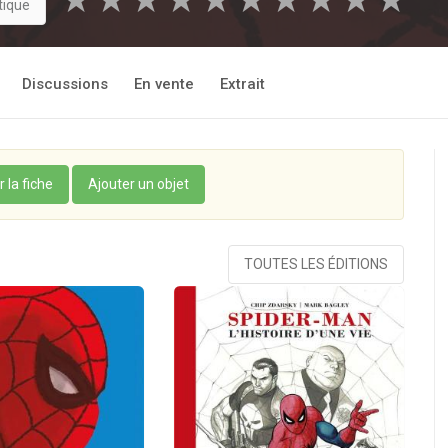
★
★
★
★
★
★
★
★
★
★
tique
Discussions
En vente
Extrait
r la fiche
Ajouter un objet
TOUTES LES ÉDITIONS