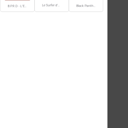
Le Surfer d'Argent Par Stan Lee / Moebius
Black Panther
B.P.R.D - L'Enfer sur Terre #4