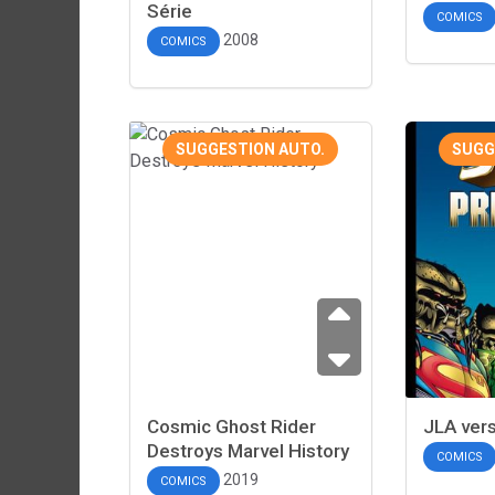
Série
COMICS
2008
COMICS
SUGGESTION AUTO.
SUGG
Cosmic Ghost Rider
JLA ver
Destroys Marvel History
COMICS
2019
COMICS