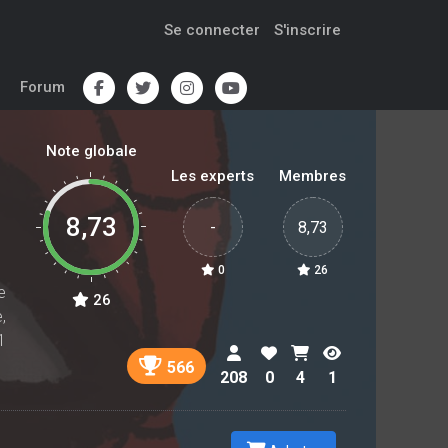
Se connecter
S'inscrire
Forum
Note globale
Les experts
Membres
8,73
-
8,73
0
26
e
26
,
1
566
208
0
4
1