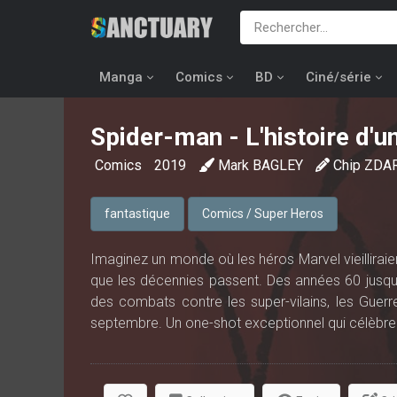
Manga
Comics
BD
Ciné/série
Spider-man - L'histoire d'u
Comics
2019
Mark BAGLEY
Chip ZDA
fantastique
Comics / Super Heros
Imaginez un monde où les héros Marvel vieillirai
que les décennies passent. Des années 60 jusqu’
des combats contre les super-vilains, les Guerr
septembre. Un one-shot exceptionnel qui célèbre 