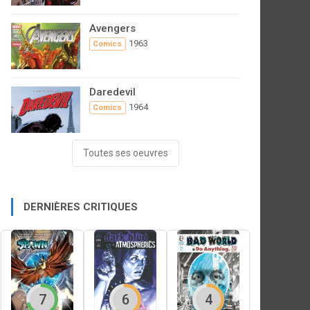
Avengers
1963
Comics
Daredevil
1964
Comics
Toutes ses oeuvres
DERNIÈRES CRITIQUES
7
6
4