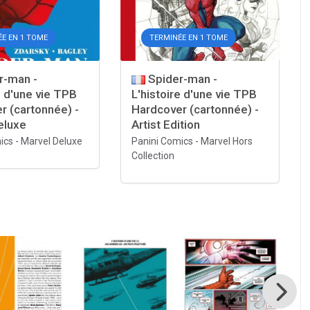
E EN 1 TOME
TERMINÉE EN 1 TOME
r-man -
Spider-man -
e d'une vie TPB
L'histoire d'une vie TPB
r (cartonnée) -
Hardcover (cartonnée) -
eluxe
Artist Edition
ics
-
Marvel Deluxe
Panini Comics
-
Marvel Hors
Collection