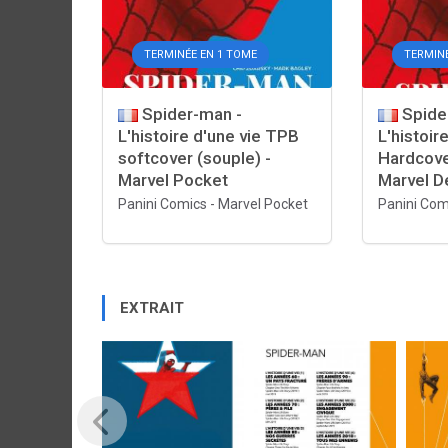
TERMINÉE EN 1 TOME
TERMINÉ
Spider-man -
Spide
L'histoire d'une vie TPB
L'histoir
softcover (souple) -
Hardcove
Marvel Pocket
Marvel D
Panini Comics
-
Marvel Pocket
Panini Com
EXTRAIT