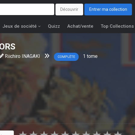
Découvrir
Entrer ma collection
Jeux de société
Quizz
Achat/vente
Top Collections
LORS
Riichiro INAGAKI
1
tome
COMPLÈTE