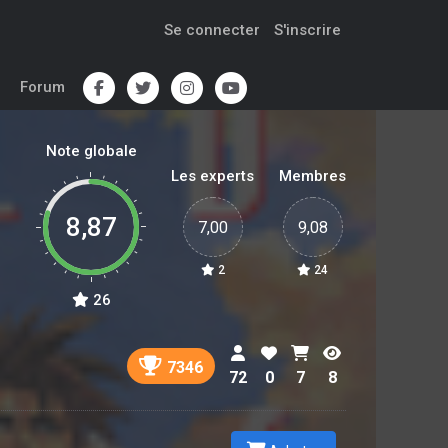
Se connecter
S'inscrire
Forum
Note globale
Les experts
Membres
8,87
7,00
9,08
2
24
26
7346
72
0
7
8