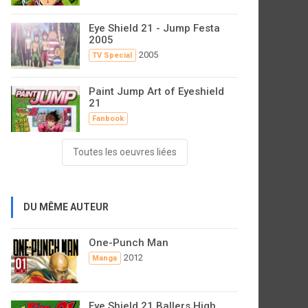
Eye Shield 21 - Jump Festa
2005
2005
TV Special
Paint Jump Art of Eyeshield
21
Fanbook
Toutes les oeuvres liées
DU MÊME AUTEUR
One-Punch Man
2012
Manga
Eye Shield 21 Ballers High