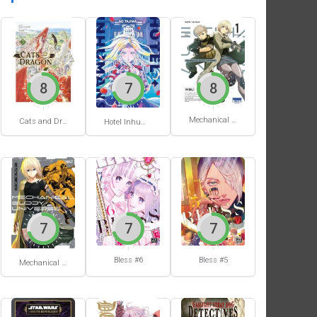
8
7
8
Mechanical Buddy Universe #1
Cats and Dragon #3
Hotel Inhumans #1
7
7
7
Bless #6
Bless #5
Mechanical Buddy Universe #0