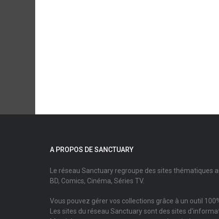
A PROPOS DE SANCTUARY
Le réseau Sanctuary regroupe des sites thématiques 
BD, Comics, Cinéma, Séries TV.
Vous pouvez gérer vos collections grâce à un outil 100%
Les sites du réseau Sanctuary sont des sites d'informati