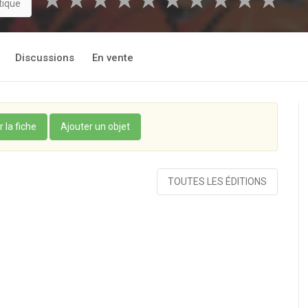
★
★
★
★
★
★
★
★
★
★
tique
Discussions
En vente
r la fiche
Ajouter un objet
TOUTES LES ÉDITIONS