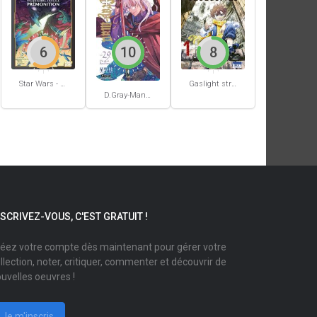
6
10
8
Star Wars - La Haute République - Un équilibre fragile
Gaslight stray dog detectives #1
D.Gray-Man #29
NSCRIVEZ-VOUS, C'EST GRATUIT !
éez votre compte dès maintenant pour gérer votre
llection, noter, critiquer, commenter et découvrir de
uvelles oeuvres !
Je m'inscris