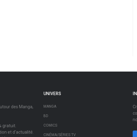
UNIVERS
I
autour des Manga,
MANGA
Cr
co
BD
no
 gratuit.
COMICS
on et d'actualité.
CINÉMA/SÉRIES TV