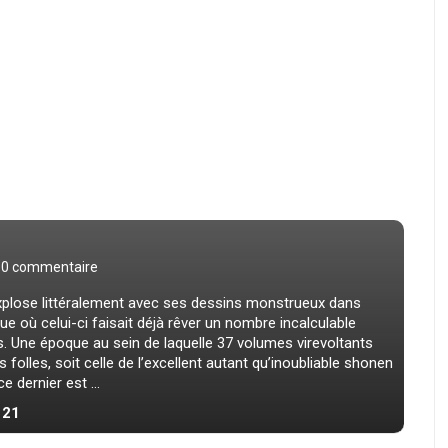
0 commentaire
xplose littéralement avec ses dessins monstrueux dans
e où celui-ci faisait déjà rêver un nombre incalculable
 Une époque au sein de laquelle 37 volumes virevoltants
 folles, soit celle de l’excellent autant qu’inoubliable shonen
e dernier est ...
 21