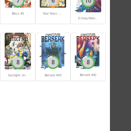
7
6
10
Bless #5
Star Wars - La Haute République - Un équilibre fragile
D.Gray-Man #29
8
8
8
Berserk #42
Gaslight stray dog detectives #1
Berserk #43