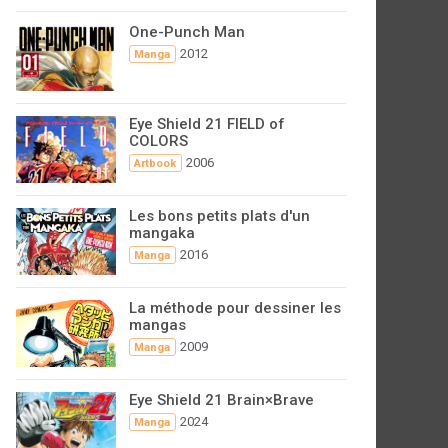
One-Punch Man
2012
Manga
Eye Shield 21 FIELD of
COLORS
2006
Artbook
Les bons petits plats d'un
mangaka
2016
Manga
La méthode pour dessiner les
mangas
2009
Manga
Eye Shield 21 Brain×Brave
2024
Manga