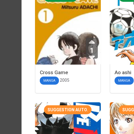
1
Cross Game
Ao ashi
2005
MANGA
MANGA
SUGGESTION AUTO.
SUGG