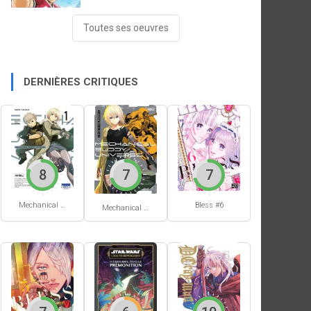
Toutes ses oeuvres
DERNIÈRES CRITIQUES
8
7
7
Mechanical Buddy Universe #1
Bless #6
Mechanical Buddy Universe #0