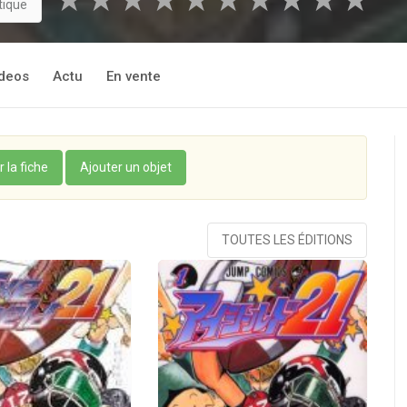
★
★
★
★
★
★
★
★
★
★
tique
deos
Actu
En vente
r la fiche
Ajouter un objet
TOUTES LES ÉDITIONS