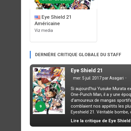
Eye Shield 21
Américaine
Viz media
DERNIÈRE CRITIQUE GLOBALE DU STAFF
Eye Shield 21
mer. 5 juil. 2017 par
Asagari
Si aujourd’hui Yusuke Murata e
One-Punch Man, il a y une époqu
d’amoureux de mangas sportifs.
comblaient nos appétits les plus
9
Eyeshield 21. Véritable bombe, c
Lire la critique de Eye Shield