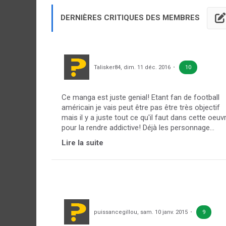
DERNIÈRES CRITIQUES DES MEMBRES
Talisker84
,
dim. 11 déc. 2016
10
Ce manga est juste genial! Etant fan de football
américain je vais peut être pas être très objectif
mais il y a juste tout ce qu'il faut dans cette oeuv
pour la rendre addictive! Déjà les personnage...
Lire la suite
puissancegillou
,
sam. 10 janv. 2015
9