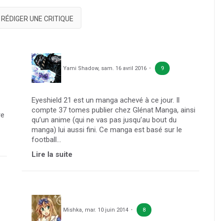
RÉDIGER UNE CRITIQUE
Yami Shadow
,
sam. 16 avril 2016
9
Eyeshield 21 est un manga achevé à ce jour. Il
compte 37 tomes publier chez Glénat Manga, ainsi
re
qu’un anime (qui ne vas pas jusqu’au bout du
manga) lui aussi fini. Ce manga est basé sur le
football...
Lire la suite
Mishka
,
mar. 10 juin 2014
8