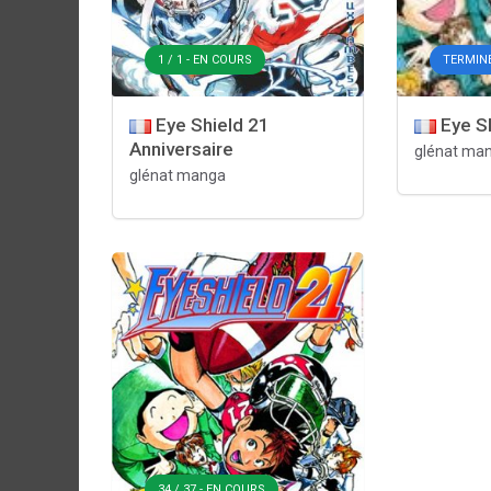
1 / 1 - EN COURS
TERMIN
Eye Shield 21
Eye S
Anniversaire
glénat ma
glénat manga
34 / 37 - EN COURS