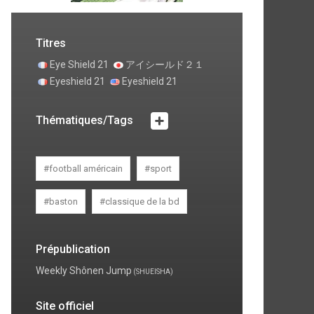
Titres
Eye Shield 21
アイシールド２１
Eyeshield 21
Eyeshield 21
Thématiques/Tags
#football américain
#sport
#baston
#classique de la bd
Prépublication
Weekly Shônen Jump
(SHUEISHA)
Site officiel