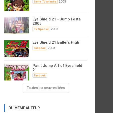
2005
Série TV animée
Eye Shield 21 - Jump Festa
2005
2005
TV Special
Eye Shield 21 Ballers High
2005
Fanbook
Paint Jump Art of Eyeshield
21
Fanbook
Toutes les oeuvres liées
DU MÊME AUTEUR