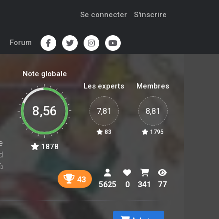
Se connecter
S'inscrire
Forum
Note globale
Les experts
Membres
8,56
7,81
8,81
83
1795
e
1878
d
à
43
5625
0
341
77