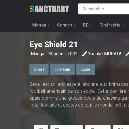
Manga
Comics
BD
Ciné/série
Eye Shield 21
Manga
Shonen
2002
Yusuke MURATA
Sport
comédie
Ecole
Sena, est un adolescent abonné aux brimades l
football américain de son école. Cette dernière n
épais comme une grosse boule de chewing-gum,
noter les faits et gestes de tout le monde, prêt à 