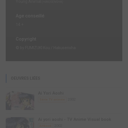
Young Animal
(HAKUSENSHA)
Age conseillé
14 +
Copyright
© by FUMIZUKI Kou / Hakusensha
OEUVRES LIÉES
Ai Yori Aoshi
2002
Série TV animée
Ai yori aoshi - TV Anime Visual book
2002
Artbook