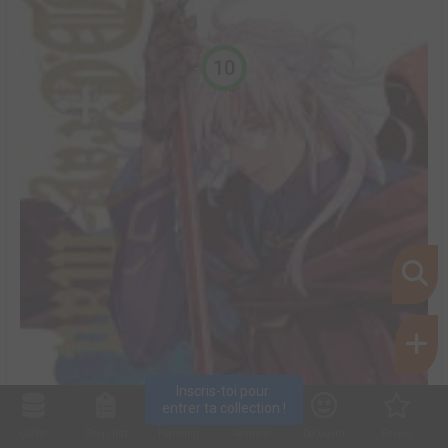
10
Inscris-toi pour 
entrer ta collection !
Collec
Shop. list
Planning
Animes
Découvrir
Envies