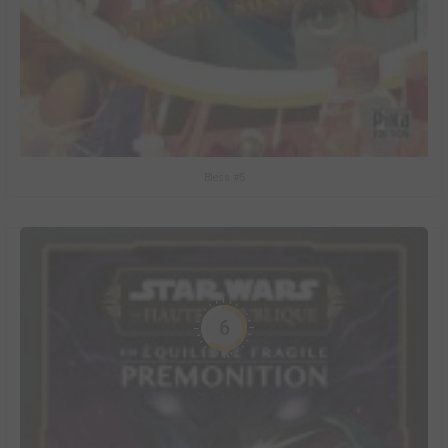
Bless #5
6