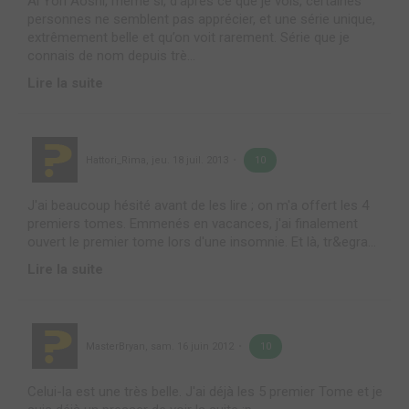
Ai Yori Aoshi, même si, d’après ce que je vois, certaines
personnes ne semblent pas apprécier, et une série unique,
extrêmement belle et qu’on voit rarement. Série que je
connais de nom depuis trè...
Lire la suite
Hattori_Rima
,
jeu. 18 juil. 2013
10
J'ai beaucoup hésité avant de les lire ; on m'a offert les 4
premiers tomes. Emmenés en vacances, j'ai finalement
ouvert le premier tome lors d'une insomnie. Et là, tr&egra...
Lire la suite
MasterBryan
,
sam. 16 juin 2012
10
Celui-la est une très belle. J'ai déjà les 5 premier Tome et je