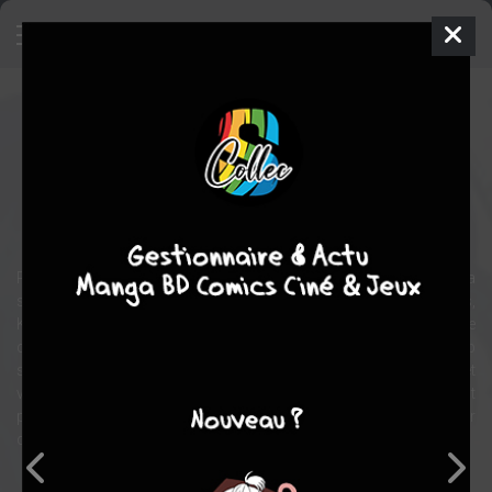
Bleu indigo - Ai Yori Aoshi
Manga
Seinen
1999
Kou FUMIZUKI
Kou
FUMIZUKI
17
tomes
COMPLÈTE
Ecchi
drame
romance
comédie
Puissantes et riches, les familles Hanabishi et Sakuraba
s'entendent sur un mariage arrangé : lorsqu'ils seront adultes,
Kaoru, le garçon, et Aoi, la fille, se marieront. Tout ne se passe
cependant pas comme prévu... Maltraité par un précepteur trop
sévère, Kaoru quitte les Hanabishi en renonçant à son héritage et
vit désormais seul à Tokyo. Cette vieille histoire de mariage n'est
plus pour lui qu'un vague souvenir, jusqu'au jour où il voit arriver
chez lui une jolie jeune fille bien décidée à partager sa vie...