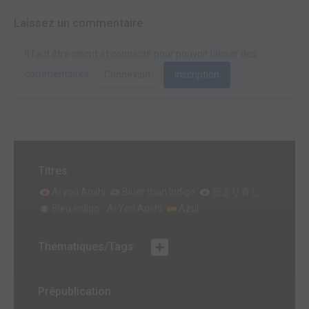
Laissez un commentaire
Il faut être inscrit et connecté pour pouvoir laisser des
commentaires.
Connexion
Inscription
Titres
Ai yori Aoshi
Bluer than Indigo
藍より青し
Bleu indigo - Ai Yori Aoshi
Azul
Thématiques/Tags
Prépublication