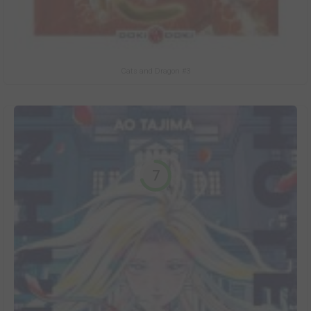
Cats and Dragon #3
7